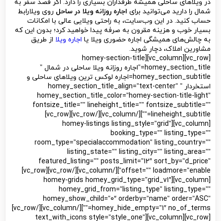
در ویلاهای ساحلی همیشه طرفداران بسیاری را دارد. اگر قصد سفر به
شمال را دارید می‌توانید برای
اجاره روزانه ویلا در ساحل
روی ویلارابط
حساب کنید. در این وب‌سایت، به راحتی ویلایی عالی با امکانات
بسیار خوب و هزینه مقرون به صرفه پیدا خواهید کرد؛ بدون این که
به چالش‌های همیشگی اجاره حضوری ویلا یا
اجاره ویلا
از طریق
مشاورین املاک، دچار شوید.
[vc_row][vc_column][homey-section-title
homey_section_title=”اجاره روزانه ویلا ساحلی در شمال ”
homey_section_subtitle=اجاره لوکس ترین ویلاهای ساحلی و
استخردار ” homey_section_title_align=”text-center”
homey_section_title_color=”homey-section-title-light”
fontsize_title=”” lineheight_title=”” fontsize_subtitle=””
lineheight_subtitle=””][/vc_column][/vc_row][vc_row]
[vc_column][homey-listings listing_style=”grid”
booking_type=”” listing_type=””
room_type=”specialaccommodation” listing_country=””
listing_state=”” listing_city=”” listing_area=””
featured_listing=”” posts_limit=”12″ sort_by=”d_price”
offset=”” loadmore=”enable”][/vc_column][/vc_row][vc_row]
[vc_column][homey-grids homey_grid_type=”grid_v1″
homey_grid_from=”listing_type” listing_type=””
homey_show_child=”0″ orderby=”name” order=”ASC”
homey_hide_empty=”1″ no_of_terms=””][/vc_column][/vc_row]
[vc_row][vc_column][text_with_icons style=”style_one”