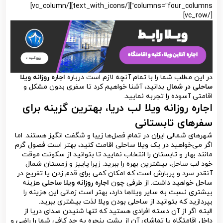
columns=”four_columns”][/text_with_icons][/vc_column]
[/vc_row]
در این مطلب شما را با تمام آنچه لازم است درباره
اجاره روزانه ویلا
ساحلی در شمال
بدانید، آشنا خواهیم کرد تا سفری بدون مشکل و
اقامتی آسوده را تجربه نمایید.
اجاره روزانه ویلا لب دریا
، بهترین گزینه برای
سفرهای تابستانی
شهرهای شمالی ایران در تمام فصل‌ها زیبا و شگفت انگیز هستند. اما
اگر می‌خواهید در یک ویلا ساحلی اقامت کنید، بهتر است فصول گرم
مانند بهار و تابستان را انتخاب نمایید تا بتوانید از سکونت موقت
خود لب ساحل، بیشترین بهره را ببرید. زیرا پاییز و زمستان شمال
آنقدر سرد و پربارش است که امکان کمی برای قدم زدن یا تفریح در
ساحل خواهید داشت. از طرفی چون
اجاره روزانه ویلا ساحلی
هزینه
بیشتری نسبت به سایر ویلاها دارد، بهتر است زمانی این هزینه را
بپردازید که بتوانید از ساحلی بودن ویلا لذت بیشتری ببرید.
البته اگر از آن دسته افرادی هستید که تنها شنیدن صدای دریا از
داخل اقامتگاه یا تماشای آن از پشت پنجره به حد کافی شما را راضی و