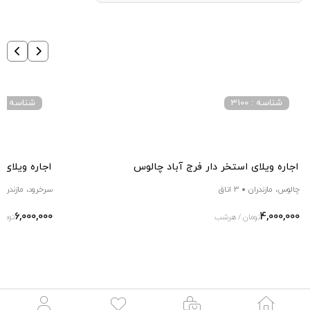
شناسه : 3100
شناسه : 9686
اجاره ویلای استخر دار فرج آباد چالوس
اجاره ویلای
چالوس، مازندران
3 اتاق
سرخرود، مازندران
6,000,000
4,000,000
تومان / هرشب
توما