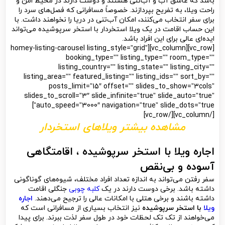
باشد که عاشق آب و آب‌تنی هستند و دوست دارند در محیط امن و
راحت ویلا، به تفریح بپردازند. خصوصاً مسافرانی که فصل‌های سرد را
برای سفر انتخاب می‌کنند، امکان آب‌تنی در دریا را نخواهند داشت. با
این حساب اقامت در یک ویلا استخردار با استخر سرپوشیده می‌تواند
ایده‌ای عالی برای این افراد باشد.
[vc_row][vc_column][homey-listing-carousel listing_style=”grid”
booking_type=”” listing_type=”” room_type=””
listing_country=”” listing_state=”” listing_city=””
listing_area=”” featured_listing=”” listing_ids=”” sort_by=””
posts_limit=”15″ offset=”” slides_to_show=”3cols”
slides_to_scroll=”3″ slide_infinite=”true” slide_auto=”true”
auto_speed=”3000″ navigation=”true” slide_dots=”true”]
[/vc_column][/vc_row]
مشاهده بیشتر ویلاهای استخردار
اجاره ویلا با استخر سرپوشیده ، اقامتگاهی
آسوده و بی‌نقص
سفر رفتن می‌تواند به اندازه تعداد افراد مختلف، شیوه‌های گوناگونی
داشته باشد. برخی دوست دارند در یک
کلبه چوبی
جنگلی اقامت
داشته باشند و برخی هتلی با امکانات عالی را ترجیح می‌دهند.
اجاره
ویلا
با استخر سرپوشیده
نیز انتخاب بسیاری از مسافرانی است که
می‌خواهند از تک تک لحظات خود در طول سفر لذت ببرند. برای پیدا