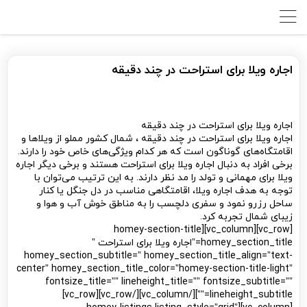
اجاره ویلا برای استراحت در چند دقیقه
اجاره ویلا برای استراحت در چند دقیقه
اجاره ویلا برای استراحت در چند دقیقه ، شمال کشور مملو از ویلاها و
اقامتگاه‌های گوناگون است که هر کدام ویژگی‌های خاص خود را دارند.
برخی افراد به دنبال اجاره ویلا برای استراحت هستند و برخی دیگر اجاره
ویلا برای مهمانی و تولد را مد نظر دارند. به این ترتیب می‌توان با
توجه به هدف اجاره ویلا، اقامتگاهی مناسب در دل جنگل یا کنار
ساحل رزرو نمود و سفری دلچسب را به مناطق خوش آب و هوا و
زیبای شمال تجربه کرد.
[vc_row][vc_column][homey-section-title
homey_section_title=”اجاره ویلا برای استراحت ”
homey_section_subtitle=” homey_section_title_align=”text-
center” homey_section_title_color=”homey-section-title-light”
fontsize_title=”” lineheight_title=”” fontsize_subtitle=””
lineheight_subtitle=””][/vc_column][/vc_row][vc_row]