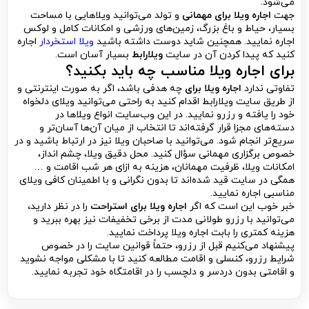
می‌شود.
جهت
اجاره ویلا برای مهمانی
و تولد می‌توانید ویلاهایی با مساحت
بسیار، حیاط و باغ بزرگ، زمین‌های ورزشی و امکانات کامل و لوکس
اجاره نمایید. همچنین شاید دوست داشته باشید
ویلا استخردار
اجاره
کنید که پیدا کردن آن در سایت
ویلارابط
بسیار آسان است.
برای اجاره ویلا مناسب چه باید بکنید؟
تفاوتی ندارد
اجاره ویلا برای
چه هدفی باشد، اگر به صورت اینترنتی و
از طریق سایت ویلارابط اقدام کنید به راحتی می‌توانید ویلای دلخواه
خود را یافته و رزرو نمایید. در این وب‌سایت انواع ویلاها در
دسته‌های مجزا قرار گرفته‌اند تا انتخاب از میان آن‌ها آسان‌تر و
سریع‌تر انجام شود. می‌توانید با صاحبان ویلا نیز در ارتباط باشید و در
خصوص برگزاری مهمانی سؤال کنید. محل دقیق ویلا، چشم انداز،
امکانات ویلا، ظرفیت مهمانان، هزینه به ازای هر شب اقامت و …
همگی در سایت قید شده‌اند تا بدون نگرانی و با اطمینان کافی ویلای
مناسبی اجاره نمایید.
خبر خوب این است که اگر
اجاره ویلا برای استراحت
را در نظر دارید،
می‌توانید با رزرو طولانی مدت از برخی تخفیفات نیز بهره ببرید و
هزینه کمتری را بابت اجاره ویلا پرداخت نمایید.
پیشنهاد می‌کنیم قبل از رزرو، حتماً قوانین سایت را در خصوص
شرایط رزرو، کنسلی و اقامت مطالعه کنید تا با مشکلی مواجه نشوید
و اقامتی بدون دردسر و دلچسب را در اقامتگاه خود تجربه نمایید.