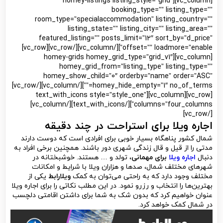
[vc_column][homey-listings listing_style=”grid”
booking_type=”” listing_type=””
room_type=”specialaccommodation” listing_country=””
listing_state=”” listing_city=”” listing_area=””
featured_listing=”” posts_limit=”12″ sort_by=”d_price”
offset=”” loadmore=”enable”][/vc_column][/vc_row][vc_row]
[vc_column][homey-grids homey_grid_type=”grid_v1″
homey_grid_from=”listing_type” listing_type=””
homey_show_child=”0″ orderby=”name” order=”ASC”
homey_hide_empty=”1″ no_of_terms=””][/vc_column][/vc_row]
[vc_row][vc_column][text_with_icons style=”style_one”
columns=”four_columns”][/text_with_icons][/vc_column]
[/vc_row]
اجاره ویلا برای استراحت در چند دقیقه
شمال کشور پناهگاه بسیار خوبی برای افرادی است که دوست دارند
مدتی را از قیل و قال زندگی شهری دور باشند. همچنین برخی افراد به
دنبال
اجاره ویلا
برای مهمانی
، تولد و … هستند. خوشبختانه در
شهرهای مختلف شمال، صدها و هزاران ویلا با شرایط و امکانات
مختلف وجود دارد که به راحتی می‌توان به کمک
ویلارابط
یکی از
بهترین‌ها را انتخاب و رزرو نمود. در این مطلب نکاتی را برای اجاره ویلا
عنوان خواهیم کرد که بدون شک به شما برای داشتن اقامتی دلچسب
در شمال کمک خواهد کرد.