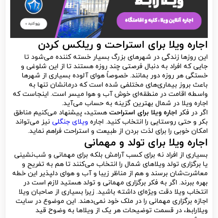
اجاره ویلا برای استراحت
و ریلکس کردن
این روزها زندگی در شهرهای بزرگ بسیار خسته کننده می‌شود تا
جایی که افراد به دنبال فرصتی چند روزه هستند تا از این شلوغی و
خستگی هر روزه دور بمانند. خصوصاً هوای آلوده بسیاری از شهرها
باعث بروز بیماری‌های مختلفی شده است که درمانشان تنها به
واسطه اقامت در منطقه‌ای خوش آب و هوا میسر است. اینجاست که
اجاره ویلا در شمال بهترین گزینه به حساب می‌آید.
اگر در فکر
اجاره ویلا برای استراحت
هستید، پیشنهاد می‌کنیم مناطق
بکر و حتی روستایی را انتخاب کنید. اجاره
ویلای جنگلی
نیز می‌تواند
امکان خوبی را برای لذت بردن از طبیعت و استراحت فراهم نماید.
اجاره ویلا برای تولد و مهمانی
بسیاری از افراد نه برای کسب آرامش بلکه برای مهمانی و شب‌نشینی
یا برگزاری تولد ویلاهای شمال را انتخاب می‌کنند تا هم به تفریح و
معاشرت‌شان برسند و هم از مناظر زیبا و آب و هوای دلپذیر این خطه
بهره ببرند. اگر به فکر برگزاری مهمانی و تولد هستید لازم است در
انتخاب ویلا دقت ویژه‌ای داشته باشید. زیرا بسیاری از صاحبان ویلا
اجازه برگزاری مهمانی را در ملک خود نمی‌دهند. این موضوع در سایت
ویلارابط، در قسمت توضیحات هر یک از ویلاها به وضوح قید