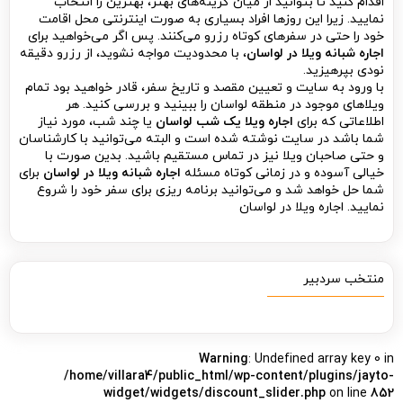
اقدام کنید تا بتوانید از میان گزینه‌های بهتر، بهترین را انتخاب
نمایید. زیرا این روزها افراد بسیاری به صورت اینترنتی محل اقامت
خود را حتی در سفرهای کوتاه رزرو می‌کنند. پس اگر می‌خواهید برای
اجاره شبانه ویلا در لواسان
، با محدودیت مواجه نشوید، از رزرو دقیقه
نودی بپرهیزید.
با ورود به سایت و تعیین مقصد و تاریخ سفر، قادر خواهید بود تمام
ویلاهای موجود در منطقه لواسان را ببینید و بررسی کنید. هر
اطلاعاتی که برای
اجاره ویلا یک شب لواسان
یا چند شب، مورد نیاز
شما باشد در سایت نوشته شده است و البته می‌توانید با کارشناسان
و حتی صاحبان ویلا نیز در تماس مستقیم باشید. بدین صورت با
خیالی آسوده و در زمانی کوتاه مسئله
اجاره شبانه ویلا در لواسان
برای
شما حل خواهد شد و می‌توانید برنامه ریزی برای سفر خود را شروع
نمایید. اجاره ویلا در لواسان
منتخب سردبیر
Warning
: Undefined array key 0 in
/home/villara4/public_html/wp-content/plugins/jayto-
widget/widgets/discount_slider.php
on line
852