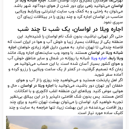
تهرانی‌ها طرفداران بسیاری دارد، لواسان است.
اجاره شبانه ویلا در
لواسان
می‌توانید راهی برای دور شدن از هوای دودآلود شهر باشد.
می‌توان به راحتی و به کمک وب سایت اینترنتی ویلارابط ویلایی
مناسب در لواسان اجاره کرد و چند روزی را در ییلاقات زیبای آن
سپری نمود.
اجاره ویلا در لواسان، یک شب تا چند شب
حتی اگر تهرانی نباشید، بدون شک نام لواسان را شنیده‌اید. این
منطقه یکی از ییلاقات بسیار زیبا و خوش آب و هوا در ایران است که
فاصله چندانی تا تهران ندارد. به همین دلیل افراد زیادی خواهان
اجاره
شبانه ویلا در لواسان
هستند. با وجود وب سایت‌های اجاره ویلا، مانند
ویلا رابط
،
اجاره ویلا
شبانه یا روزانه در شمال و سایر مناطق خوش آب
و هوای کشور بسیار آسان شده است. با این حساب می‌توانید هر
زمان که تصمیم گرفتید، در کمتر از یک ساعت ویلایی را رزرو کرده و
آماده سفر شوید.
اگر اهل پایتخت هستید و می‌خواهید چند روزی را از آب و هوای
خفقان آور تهران دور باشید، می‌توانید با
اجاره ویلا در لواسان
، حال و
هوایی عوض کنید. ویلاهای این منطقه اغلب لاکچری و با امکانات
کامل هستند. پس بدون شک اقامتی دلپذیر را در این ییلاق بی‌نظیر
تجربه خواهید کرد. لواسان را می‌توان بهشت تهران نامید و برای چند
روز اقامت بی‌دغدغه در این بهشت زیبا، تنها مراجعه به سایت و چند
کلیک ساده مورد نیاز است.