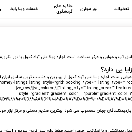
جاذبه های
تعطیلات
تور مجازی
خدمات ویلا رابط
ر
گردشگری
طق آب و هوایی و مرکز سیاحت است. اجاره ویلا علی آباد کتول با تور یکروزه
ا یی دارد؟
وایی است. اجاره ویلا علی آباد کتول از بهترین و مناسب ترین مناطق ایران 
[vc_row][vc_column][homey-listings listing_style=”grid” booking_type=”” listing_ty
listing_city=”” listing_area=”” featured_listi
style=”gradient” gradient_color_1=”purple” gradient_color_2=”sky” size=”lg” align=”c”
A7%D8%B1%D9%87%20%D8%AA%D9%85%D8%A7%D8%B3%20%D8%A7%D8
ین بازدیدکنندگان جهان محسوب می شود. بهترین صنایع دستی و مرکز ابزار مو
یز، بهداشتی و با امکانات رفاهی است. قطعا برای پیدا کردن سریع و آسان ب