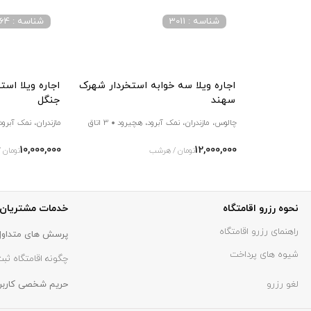
شناسه : 3011
شناسه : 2064
اجاره ویلا سه خوابه استخردار شهرک
اجاره ویلا اس
سهند
جنگل
چالوس، مازندران، نمک آبرود، هچیرود
3 اتاق
مازندران، نمک آبرود
10,000,000
12,000,000
تومان / هرشب
تومان 
نحوه رزرو اقامتگاه
خدمات مشتریان
راهنمای رزرو اقامتگاه
پرسش های متداول
شیوه های پرداخت
چگونه اقامتگاه ثبت
لغو رزرو
حریم شخصی کاربر