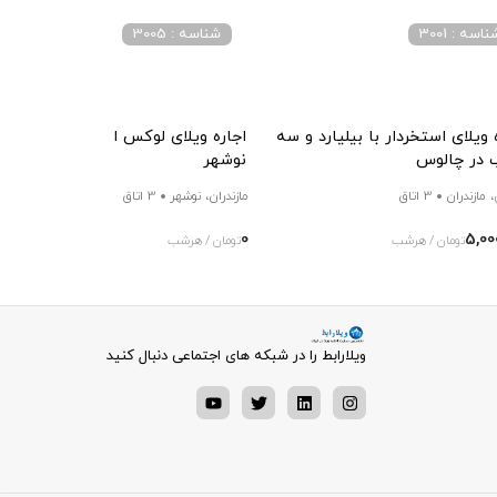
اسه : 3001
شناسه : 3005
 ویلای استخردار با بیلیارد و سه
اجاره ویلای لوکس استخردار در
 در چالوس
نوشهر
 مازندران
3 اتاق
مازندران، نوشهر
3 اتاق
0
5,00
تومان / هرشب
تومان / هرشب
ویلارابط را در شبکه های اجتماعی دنبال کنید