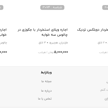
شناسه : 3074
شن
تخردار دوبلکس نزدیک
اجاره ویلای استخردار با جکوزی در
اجاره
چالوس سه خوابه
خواب
2 اتاق
مازندران، هچیرود
3 اتاق
چالوس،
0,000
5,000,000
/ هرشب
تومان / هرشب
ویلارابط
مجله ما
 کنم.
درباره ما
ان
تماس با ما