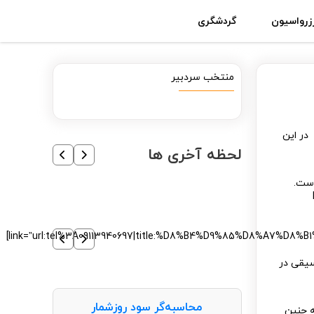
زرواسیون
گردشگری
منتخب سردبیر
 در این
لحظه آخری ها
است.
link=”url:tel%3A09113940697|title:%D8%B4%D9%85%D8%
سیقی در
محاسبه‌گر سود روزشمار
ه چنین