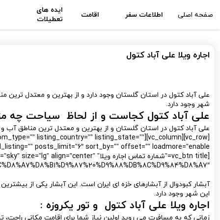
ایده های
صفحه اصلی
اطلاعات سفر
اقامت
تعطیلات
اجاره ویلا علی آباد کتول
علی آباد کتول در استان گلستان وجود دارد و از بهترین و معتدل ترین منا
شهر وجود دارد.
علی آباد کتول کجاست و از لحاظ سیاحت چه مزای
علی آباد کتول در استان گلستان و از بهترین و معتدل ترین مناطق آب و ه
pe=”” room_type=”” listing_country=”” listing_state=””
ng=”” posts_limit=”6″ sort_by=”” offset=”” loadmore=”enable”][/vc_column][/vc_row]
[vc_btn title=”شماره تماس اجاره ویلا” enter
%AC%D8%A7%D8%B1%D9%87%20%D9%88%DB%8C%D9%84%D8%A7″]
آبشار کبودوال از آبشارهای خزه ای ایران است. این آبشار یکی از بیشتر
این شهر وجود دارد.
اجاره ویلا علی آباد کتول
و تور یکروزه :
زمانی که به مسافرت می روید اولین نیاز شما برای اقامت مکانی راحت، تم