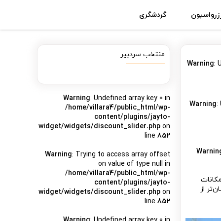
زرواسیون
گردشگری
منتخب سردبیر
Warning
: 
Warning
: Undefined array key 0 in
Warning
:
/home/villara4/public_html/wp-
content/plugins/jayto-
widget/widgets/discount_slider.php
on
line
852
Warnin
Warning
: Trying to access array offset
on value of type null in
/home/villara4/public_html/wp-
مکانات
content/plugins/jayto-
‌تر از
widget/widgets/discount_slider.php
on
line
852
Warning
: Undefined array key 0 in