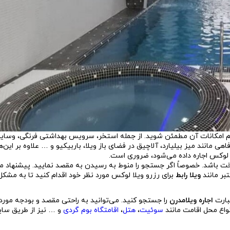
تمام امکانات آن مطمئن شوید. از جمله استخر، سرویس بهداشتی فرنگی، وسای
مانند میز بیلیارد، آلاچیق در فضای باز ویلا، باربیکیو و … علاوه بر این‌ه
ا لوکس اجاره داده می‌شود، ضروری است.
ت باشد. خصوصاً اگر جستجو را منوط به رسیدن به مقصد نمایید. پیشنهاد م
بر مانند
ویلا رابط
برای رزرو ویلا لوکس مورد نظر خود اقدام کنید تا به مشکل 
عبارت
اجاره ویلامدرن
را جستجو کنید. می‌توانید به راحتی مقصد و بودجه مورد 
انواع محل اقامت مانند
سوئیت
،
هتل
،
اقامتگاه بوم گردی
و … نیز از طریق سای