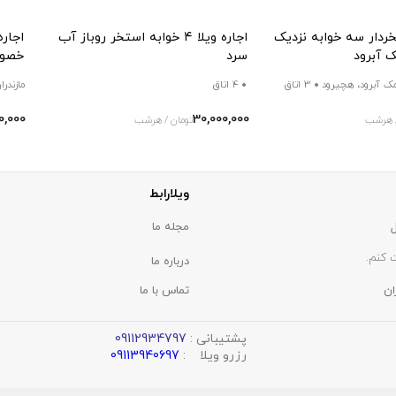
خردار سه خوابه نزدیک
اجاره ویلا ۴ خوابه استخر روباز آب
اجاره
 آبرود
سرد
خصوص
مک آبرود، هچیرود
3 اتاق
4 اتاق
مازندرا
0,000
30,000,000
/ هرشب
تومان / هرشب
ویلارابط
مجله ما
 کنم.
درباره ما
ان
تماس با ما
پشتیبانی :
09112934797
رزرو ویلا :
09113940697