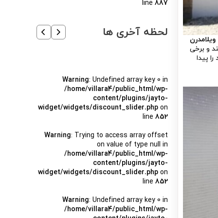
line
887
لحظه آخری ها
 ویلامدرن
د و برخی
را پیدا
Warning
: Undefined array key 0 in
/home/villara4/public_html/wp-
content/plugins/jayto-
widget/widgets/discount_slider.php
on
line
852
Warning
: Trying to access array offset
on value of type null in
/home/villara4/public_html/wp-
content/plugins/jayto-
widget/widgets/discount_slider.php
on
line
852
Warning
: Undefined array key 0 in
/home/villara4/public_html/wp-