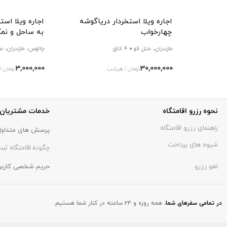
اجاره ویلا استخردار دریاگوشه
اجاره ویلا است
چهارخواب
به ساحل و نمک
مازندران، متل قو
4 اتاق
چالوس، مازندران، ن
3,000,000
30,000,000
تومان / هرشب
تومان 
نحوه رزرو اقامتگاه
خدمات مشتریان
راهنمای رزرو اقامتگاه
پرسش های متداول
شیوه های پرداخت
چگونه اقامتگاه ثبت
لغو رزرو
حریم شخصی کاربر
در تمامی سفر‌های شما
،
همه روزه و 24 ساعته در کنار شما هستیم.