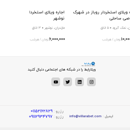
 ویلای استخردار روباز در شهرک
اجاره ویلای استخردار دوبلکس در
ی ساحلی
نوشهر
ن، نمک آبرود
5 اتاق
مازندران، نوشهر
3 اتاق
6,000,000
10,00
تومان / هرشب
تومان / هرشب
ویلارابط را در شبکه های اجتماعی دنبال کنید
رزرو :
01152162829
رزرو :
09112934797
ایمیل :
info@villarabet.com