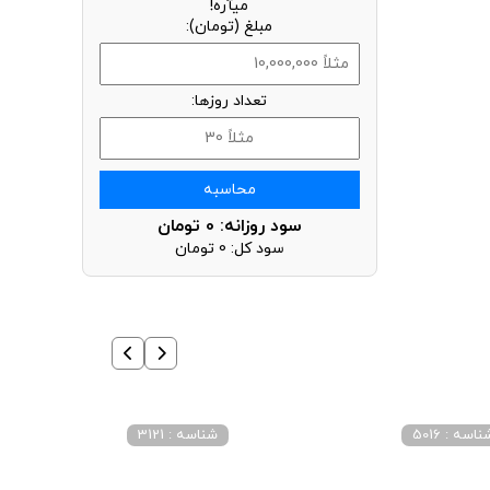
میآره!
مبلغ (تومان):
تعداد روزها:
محاسبه
سود روزانه:
0
تومان
سود کل:
0
تومان
اسه : 5016
شناسه : 3121