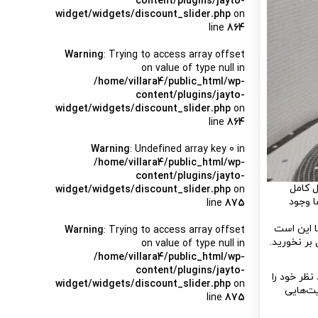
content/plugins/jayto-
widget/widgets/discount_slider.php
on
line
864
Warning
: Trying to access array offset
on value of type null in
/home/villara4/public_html/wp-
content/plugins/jayto-
widget/widgets/discount_slider.php
on
line
864
Warning
: Undefined array key 0 in
/home/villara4/public_html/wp-
content/plugins/jayto-
ل کامل
widget/widgets/discount_slider.php
on
ا وجود
line
875
ا این است
Warning
: Trying to access array offset
بر نخورید.
on value of type null in
/home/villara4/public_html/wp-
content/plugins/jayto-
نظر خود را
widget/widgets/discount_slider.php
on
ت‌هایی
line
875