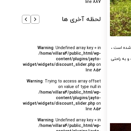
line
887
لحظه آخری ها
ه چوبی اناناس برای دو نفر و حداکثر 4 نفر تدارک دیده شده است ،
Warning
: Undefined array key 0 in
/home/villara4/public_html/wp-
 و به راحتی
content/plugins/jayto-
widget/widgets/discount_slider.php
on
line
852
Warning
: Trying to access array offset
on value of type null in
/home/villara4/public_html/wp-
content/plugins/jayto-
widget/widgets/discount_slider.php
on
line
852
Warning
: Undefined array key 0 in
/home/villara4/public_html/wp-