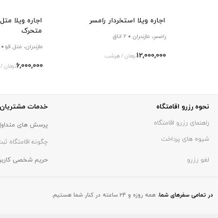
اجاره ویلا استخردار رامسر
اجاره ویلا مت
متحرک
رامسر، مازندران
2 اتاق
مازندران، متل قو
12,000,000
تومان / هرشب
6,000,000
تومان 
نحوه رزرو اقامتگاه
خدمات مشتریان
راهنمای رزرو اقامتگاه
پرسش های متداول
شیوه های پرداخت
چگونه اقامتگاه ثبت
لغو رزرو
حریم شخصی کاربر
در تمامی سفر‌های شما
،
همه روزه و 24 ساعته در کنار شما هستیم.