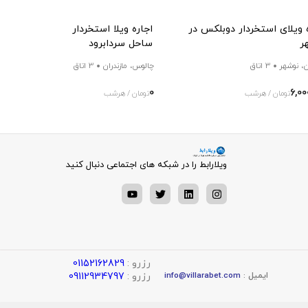
 ویلای استخردار دوبلکس در
اجاره ویلا استخردار سه خوابه نزدیک
ر
ساحل سردابرود
ن، نوشهر
3 اتاق
چالوس، مازندران
3 اتاق
0
6,00
تومان / هرشب
تومان / هرشب
ویلارابط را در شبکه های اجتماعی دنبال کنید
رزرو :
01152162829
رزرو :
09112934797
ایمیل :
info@villarabet.com