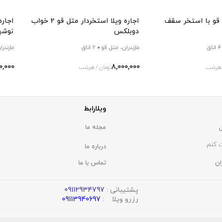
ل قو با استخر سقف
اجاره ویلا استخردار متل قو 2 خواب
اجاره
دوبلکس
نوشه
4 اتاق
مازندران، متل قو
2 اتاق
مازندرا
0,000
8,000,000
/ هرشب
تومان / هرشب
ویلارابط
مجله ما
 کنم.
درباره ما
ان
تماس با ما
پشتیبانی :
09112934797
رزرو ویلا :
09113940697