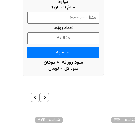
میآره!
مبلغ (تومان):
تعداد روزها:
محاسبه
سود روزانه:
0
تومان
سود کل:
0
تومان
اسه : 3121
شناسه : 3091