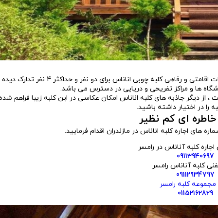
طبقه اول ورودی کلبه و طبقه دوم اتاق خواب کلبه رامسر می باشد ، امکانات اقامتی و رفاهی کلب
گاه ها و مراکز تفریحی و دریایی در دسترس می باشد.
 ، از دیگر جاذبه های کلبه اناناس امکان عکاسی در این کلبه زیبا فراهم شده
ه را در اختیار داشته باشید.
 خاطره ای کم نظیر
اره های اجاره کلبه اناناس در مازندران اقدام فرمایید.
اجاره کلبه آناناس در رامسر
09113940697
لفنی کلبه آناناس رامسر
09112934797
ه مجموعه کلبه رامسر
01152162829