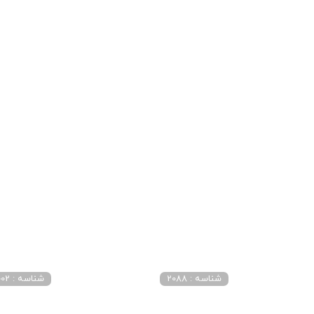
شناسه : 2088
شناسه : 4002