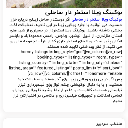
بوکینگ ویلا استخر دار ساحلی
بوکینگ ویلا استخر دار ساحلی
اگر دوستدار ساحل زیبای دریای خزر
هستید، می توانید با اجاره ویلایی زیبا در این ناحیه، تعطیلات لذت
بخشی داشته باشید. بوکینگ ویلا استخردار در بسیاری از شهر های
استان مازندران، از قبیل: نوشهر، چالوس، رامسر، محمودآباد و بابلسر
امکان پذیر است. ویلا های استخر داری که از طرف مجموعه ما رزرو
می کنید، از نظر بهداشتی تایید شده هستند.
[vc_row][vc_column][homey-listings listing_style=”grid”
booking_type=”” listing_type=”” room_type=””
listing_country=”” listing_state=”” listing_city=”chalous”
listing_area=”” featured_listing=”” posts_limit=”6″ sort_by=””
offset=”” loadmore=”enable”][/vc_column][/vc_row]
پس اگر در پی رزرو ویلایی زیبا برای آخر هفته و تعطیلات خود
هستید، و یا به دنبال لوکیشنی چشم نواز برای فیلمبرداری تیزر
تبلیغاتی هستید، کافیست با ما در ارتباط باشید تا ویلایی زیبا را با
تمامی امکانات و تجهیزات فیلمبرداری و عکاسی در اختیارتان قرار
دهیم.
منتخب سردبیر