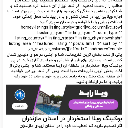
هفته اگر به دنبال بوکینگ ویلا استخردار هستید، بهتر است این
مطلب را از دست ندهید. اگر شما نیز از آن دسته افراد هستید که با
شنا کردن تمامی خستگی کاری خود را از یاد میبرید، پس بهتر است با
اجاره ویلایی زیبا در شمال کشور و یا در ییلاقات محل زندگی خود،
لحظات زیبایی را با خانواده و دوستان سپری کنید.
[vc_row][vc_column][homey-listings listing_style=”grid”
booking_type=”” listing_type=”” room_type=””
listing_country=”” listing_state=”” listing_city=”nowshahr”
listing_area=”” featured_listing=”” posts_limit=”6″ sort_by=””
offset=”” loadmore=”enable”][/vc_column][/vc_row]
یکی از لذت بخش ترین تفریحات، شنا و آبتنی در هوای دلپذیر شمال
کشور است. بسیاری برای فرار از شلوغی و هیاهوی کاری خود، در پی
بوکینگ ویلا استخردار در منطقه ای زیبا هستند. شنا و آبتنی یکی از
لذت بخش ترین تفریحات دنیا است. پس اگر شما نیز می خواهید
آخر هفته لذت بخش و به یادماندنی برای خود و خانواده خود رقم
بزنید، با ما در ارتباط باشید.
بوکینگ ویلا استخردار در استان مازندران
اگر تصمیم دارید که تعطیلات خود را در استان زیبای مازندران