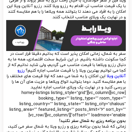
ویلا قبل از سفر خودشان، با خیال راحت تری به سفر بروند و از طرفی
با یک قیمت مناسب تر، اقدام به رزرو ویلا کنند. رزرو آنلاین ویلا این
امکان را به افراد می دهند تا بتوانند همه ویلاها را با هم مقایسه کنند
و در نهایت یک ویلای مناسب انتخاب کنند.
سفر به شمال، زمانی امکان پذیر است که بدانیم دقیقا قرار است در
کجا سکونت داشته باشیم. در این شرایط سخت اقتصادی، همه ما به
دنبال رزرو ویلاها با قیمت مناسب می گردیم، ولی شاید ندانیم که از
کجا می توانیم بهترین ویلا را با قیمت مناسب اجاره کنیم؟
رزرو
آنلاین ویلا
این امکان را به شما می دهد که اولا قیمت های مختلف را
با هم مقایسه کنید. دوما بتوانید انواع ویلاها و مزیت های آن ها را
بررسی کنید و در نهایت یک ویلای مناسب اجاره نمایید.
[vc_row][vc_column][homey-listings listing_style=”grid”
booking_type=”” listing_type=”” room_type=””
listing_country=”” listing_state=”” listing_city=”chalous”
listing_area=”” featured_listing=”” posts_limit=”6″ sort_by=””
offset=”” loadmore=”enable”][/vc_column][/vc_row]
بدون برنامه ریزی به شمال سفر نکنید!
زمانی که شما بدون برنامه ریزی و رزرو ویلا به شمال سفر می کنید،