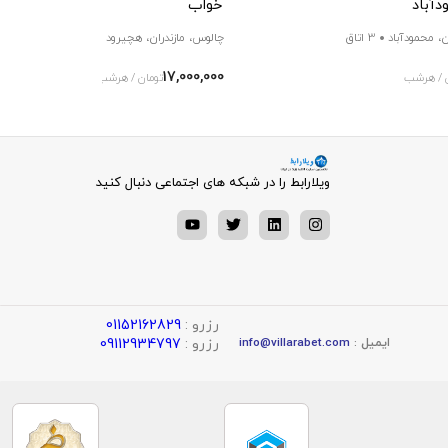
دآباد
خواب
ن، محمودآباد
3 اتاق
چالوس، مازندران، هچیرود
3 اتاق
17,000,000
 / هرشب
تومان / هرشب
ویلارابط را در شبکه های اجتماعی دنبال کنید
رزرو :
01152162829
رزرو :
09112934797
ایمیل :
info@villarabet.com