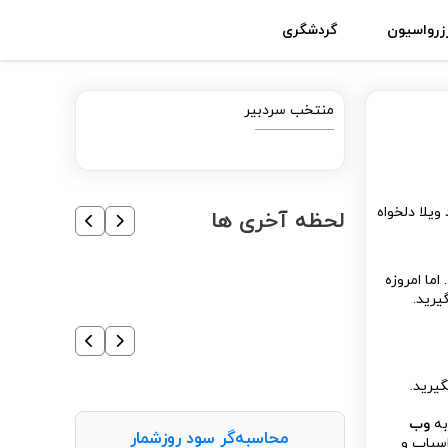
زرواسیون
گردشگری
منتخب سردبیر
ویلا دلخواه
لحظه آخری ها
ما امروزه
یرید.
یرید.
به
وب
محاسبه‌گر سود روزشمار
اسباب و