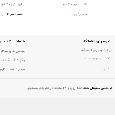
مازندران، نور
3 اتاق
البرز، کرج
2 اتاق
12,000,000
0
تومان / هرشب
تومان 
نحوه رزرو اقامتگاه
خدمات مشتریان
راهنمای رزرو اقامتگاه
پرسش های متداول
شیوه های پرداخت
چگونه اقامتگاه ثبت
لغو رزرو
حریم شخصی کاربر
در تمامی سفر‌های شما
،
همه روزه و 24 ساعته در کنار شما هستیم.