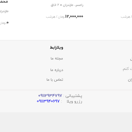
محمو
رامسر، مازندران
2 اتاق
مازندرا
12,000,000
/ هرشب
تومان / هرشب
0
تومان
ویلارابط
مجله ما
 کنم.
درباره ما
ان
تماس با ما
پشتیبانی :
09112934797
رزرو ویلا :
09113940697