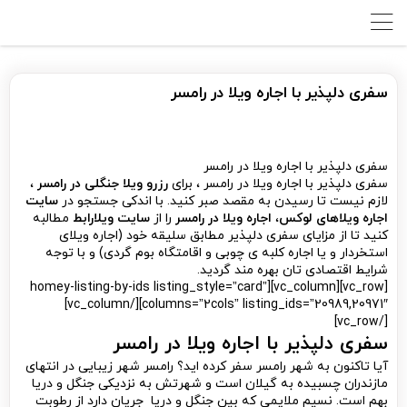
سفری دلپذیر با اجاره ویلا در رامسر
سفری دلپذیر با اجاره ویلا در رامسر
سفری دلپذیر با اجاره ویلا در رامسر ، برای
رزرو ویلا جنگلی در رامسر
،
لازم نیست تا رسیدن به مقصد صبر کنید. با اندکی جستجو در
سایت
اجاره ویلاهای لوکس
،
اجاره ویلا در رامسر
را از
سایت ویلارابط
مطالبه
کنید تا از مزایای سفری دلپذیر مطابق سلیقه خود (اجاره ویلای
استخردار و یا اجاره کلبه ی چوبی و اقامتگاه بوم گردی) و با توجه
شرایط اقتصادی تان بهره مند گردید.
[vc_row][vc_column][homey-listing-by-ids listing_style=”card”
columns=”2cols” listing_ids=”20989,20971″][/vc_column]
[/vc_row]
سفری دلپذیر با اجاره ویلا در رامسر
آیا تاکنون به شهر رامسر سفر کرده اید؟ رامسر شهر زیبایی در انتهای
مازندران چسبیده به گیلان است و شهرتش به نزدیکی جنگل و دریا
بهم است. نسیم ملایمی که بین جنگل و دریا جریان دارد از رطوبت