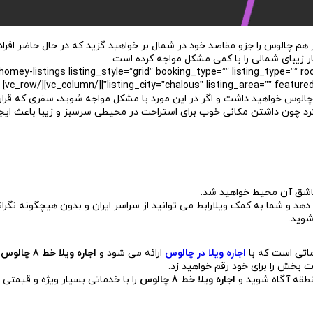
 چالوس را جزو مقاصد خود در شمال بر خواهید گزید که در حال حاضر افراد 
 زیبای شمالی را با کمی مشکل مواجه کرده است.
[vc_row][vc_column][homey-listings listing_style=”grid” booking_type=”” listing_ty
listing_city=”chalous” listing_area=”” featured_listing
الوس خواهید داشت و اگر در این مورد با مشکل مواجه شوید، سفری که قرار 
 کرد چون داشتن مکانی خوب برای استراحت در محیطی سرسبز و زیبا باعث ای
عاشق آن محیط خواهید شد.
دهد و شما به کمک ویلارابط می توانید از سراسر ایران و بدون هیچگونه نگران
شوید.
ماتی است که با
اجاره
ویلا
در چالوس
ارائه می شود و
اجاره ویلا خط 8 چالوس
ا
 بخش را برای خود رقم خواهید زد.
نطقه آگاه شوید و
اجاره ویلا خط 8 چالوس
را با خدماتی بسیار ویژه و قیمتی ا