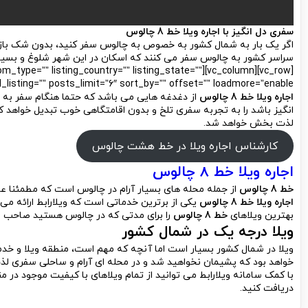
سفری دل انگیز با اجاره ویلا خط 8 چالوس
اگر یک بار به شمال کشور به خصوص به چالوس سفر کنید، بدون شک باز هم
سراسر کشور به چالوس سفر می کنند که اسکان در این شهر شلوغ و بسیار
pe=”” room_type=”” listing_country=”” listing_state=””
=”” posts_limit=”6″ sort_by=”” offset=”” loadmore=”enable”][/vc_column][/vc_row]
اجاره ویلا خط 8 چالوس
از دغدغه هایی می باشد که حتما هنگام سفر به چ
انگیز باشد را به تجربه سفری تلخ و بدون اقامتگاهی خوب تبدیل خواهد
لذت بخش خواهد شد.
کارشناس اجاره ویلا در خط هشت چالوس
اجاره ویلا خط 8 چالوس
خط 8 چالوس
از جمله محله های بسیار آرام در چالوس است که مطمئنا 
اجاره ویلا خط 8 چالوس
یکی از برترین خدماتی است که ویلارابط ارائه می 
بهترین ویلاهای
خط 8 چالوس
را برای مدتی که در چالوس هستید صاحب 
ویلا درجه یک در شمال کشور
ویلا در شمال کشور بسیار است اما آنچه که مهم است، منطقه ویلا و خد
خواهد بود که پشیمان نخواهید شد و در محله ای آرام و ساحلی سفری لذت
با کمک سامانه ویلارابط می توانید از تمام ویلاهای با کیفیت موجود در م
دریافت کنید.