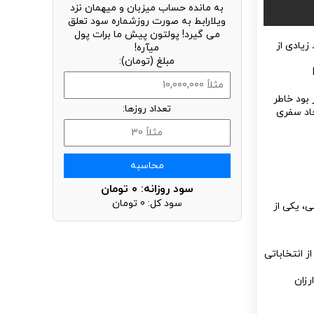
به مانده حساب میزبان و میهمان نزد
ویلارابط به صورت روزشماره سود تعلق
می گیرد! پولتون پیش ما برات پول
زیادی از
میآره!
مبلغ (تومان):
بود خاطر
تعداد روزها:
جاد سفری
محاسبه
سود روزانه:
0
تومان
سود کل:
0
تومان
ی، یکی از
ز انتخاباتی
رزان