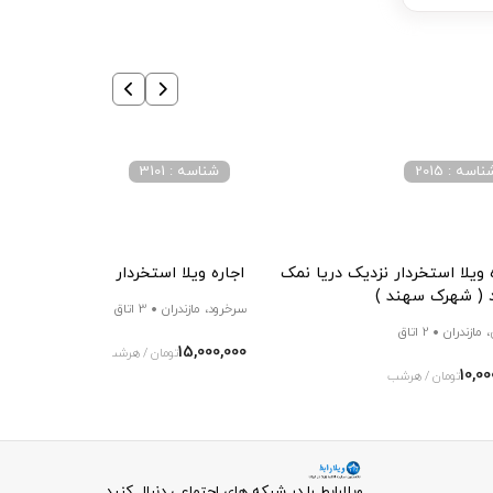
اسه : 2015
شناسه : 3101
 ویلا استخردار نزدیک دریا نمک
اجاره ویلا استخردار با امکانات‌کامل
د ( شهرک سهند )
سرخرود، مازندران
3 اتاق
 مازندران
2 اتاق
15,000,000
تومان / هرشب
10,00
تومان / هرشب
ویلارابط را در شبکه های اجتماعی دنبال کنید