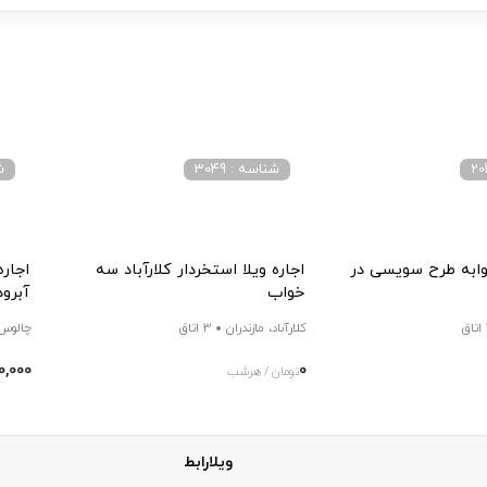
شناسه : 3049
شن
خوابه طرح سویسی در
اجاره ویلا استخردار کلارآباد سه
اجاره
خواب
آبرو
ق
کلارآباد، مازندران
3 اتاق
چالوس،
0,000
0
تومان / هرشب
ویلارابط