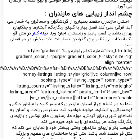
کیفیت خدمات همراه خواهد بود و سفر خوشی را برای شما به ارمغان
می آورد.
چشم انداز زیبایی های مازندران :
استان مازندران مقصد بسیاری از گردشگران و مسافران به شمار می
آید. فرقی نمی کند فصل بهار با گلهای رنگارنگ، آبشارها و جنگلهای
بهاری باشد یا فصل پاییز و زمستان.
اجاره ویلا
تیله کنار
در متل قو
یک انتخاب بی نظیر برای گذراندن تعطیلات لذت بخش در هر فصلی
است.
[vc_btn title=”شماره تماس اجاره ویلا” style=”gradient”
gradient_color_1=”purple” gradient_color_2=”sky” size=”lg”
align=”center”
%AC%D8%A7%D8%B1%D9%87%20%D9%88%DB%8C%D9%84%D8%A7″]
[vc_row][vc_column][homey-listings listing_style=”grid”
booking_type=”” listing_type=”” room_type=””
listing_country=”” listing_state=”” listing_city=”motelgho”
listing_area=”” featured_listing=”” posts_limit=”6″ sort_by=””
offset=”” loadmore=”enable”][/vc_column][/vc_row]
شما به هر نقطه ای از استان مازندران که سفر کنید با مناطق جنگلی،
کوهستانی و آبشارها مواجه خواهید شد. دسترسی راحت و آسان به
فضاهای شهری برای گردش، موزه ها، رستوران های لوکس و بازارهای
رنگارنگ چشم هر بیننده ای را به خود خیره می کند.
طبیعت بکر و زیبای مازندران وقتی بیشتر خود را نمایان می کند که
متل قو مقصد شما باشد. متل قو با ساختمان های عظیم و بزرگ،