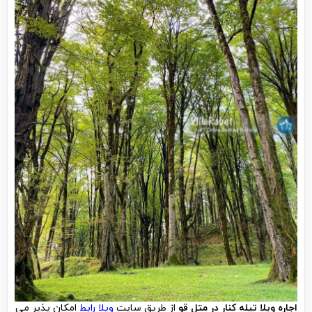
اجاره ویلا تیله کنار در متل قو
از طریق سایت
ویلا رابط
امکان پذیر می