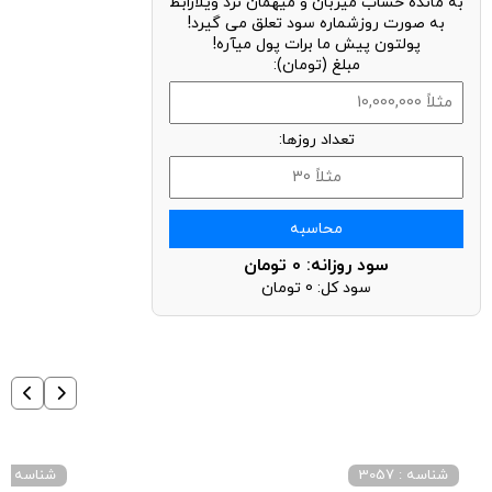
به مانده حساب میزبان و میهمان نزد ویلارابط
به صورت روزشماره سود تعلق می گیرد!
پولتون پیش ما برات پول میآره!
مبلغ (تومان):
تعداد روزها:
محاسبه
سود روزانه:
0
تومان
سود کل:
0
تومان
شناسه : 3057
شناسه : 28880