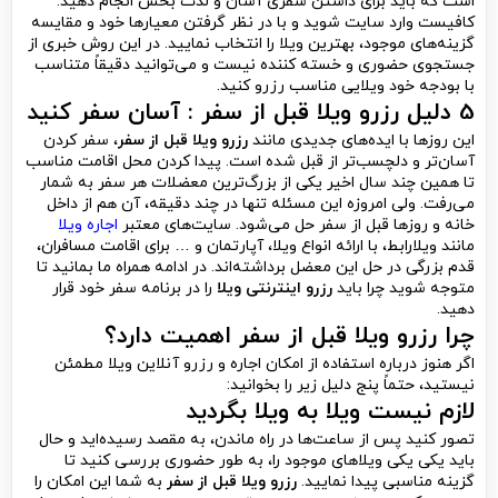
است که باید برای داشتن سفری آسان و لذت بخش انجام دهید.
کافیست وارد سایت شوید و با در نظر گرفتن معیارها خود و مقایسه
گزینه‌های موجود، بهترین ویلا را انتخاب نمایید. در این روش خبری از
جستجوی حضوری و خسته کننده نیست و می‌توانید دقیقاً متناسب
با بودجه خود ویلایی مناسب رزرو کنید.
5 دلیل رزرو ویلا قبل از سفر : آسان سفر کنید
این روزها با ایده‌های جدیدی مانند
رزرو ویلا قبل از سفر
، سفر کردن
آسان‌تر و دلچسب‌تر از قبل شده است. پیدا کردن محل اقامت مناسب
تا همین چند سال اخیر یکی از بزرگ‌ترین معضلات هر سفر به شمار
می‌رفت. ولی امروزه این مسئله تنها در چند دقیقه، آن هم از داخل
خانه و روزها قبل از سفر حل می‌شود. سایت‌های معتبر
اجاره ویلا
مانند ویلارابط، با ارائه انواع ویلا، آپارتمان و … برای اقامت مسافران،
قدم بزرگی در حل این معضل برداشته‌اند. در ادامه همراه ما بمانید تا
متوجه شوید چرا باید
رزرو اینترنتی ویلا
را در برنامه سفر خود قرار
دهید.
چرا رزرو ویلا قبل از سفر اهمیت دارد؟
اگر هنوز درباره استفاده از امکان اجاره و رزرو آنلاین ویلا مطمئن
نیستید، حتماً پنج دلیل زیر را بخوانید:
لازم نیست ویلا به ویلا بگردید
تصور کنید پس از ساعت‌ها در راه ماندن، به مقصد رسیده‌اید و حال
باید یکی یکی ویلاهای موجود را، به طور حضوری بررسی کنید تا
گزینه مناسبی پیدا نمایید.
رزرو ویلا قبل از سفر
به شما این امکان را