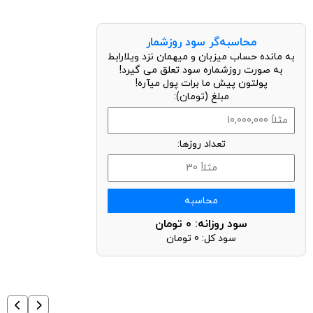
محاسبه‌گر سود روزشمار
به مانده حساب میزبان و میهمان نزد ویلارابط
به صورت روزشماره سود تعلق می گیرد!
پولتون پیش ما برات پول میآره!
مبلغ (تومان):
تعداد روزها:
محاسبه
سود روزانه:
0
تومان
سود کل:
0
تومان