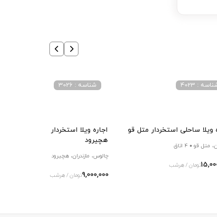
اسه : 4023
شناسه : 3026
 ویلا ساحلی استخردار متل قو
اجاره ویلا استخردار در شهرک بهرام
هچیرود
ن، متل قو
4 اتاق
چالوس، مازندران، هچیرود
3 اتاق
15,00
تومان / هرشب
9,000,000
تومان / هرشب