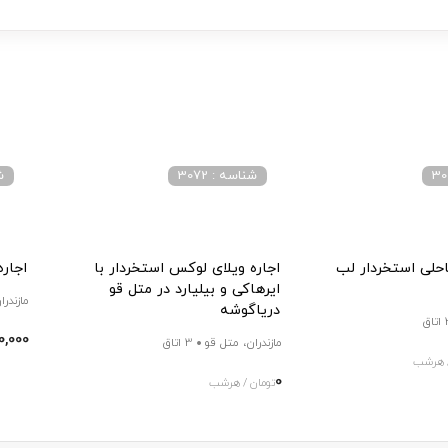
شناسه : 3072
شن
احلی استخردار لب
اجاره ویلای لوکس استخردار با
اجاره
ایرهاکی و بیلیارد در متل قو
مازندرا
دریاگوشه
اق
0,000
مازندران، متل قو
3 اتاق
/ هرشب
0
تومان / هرشب