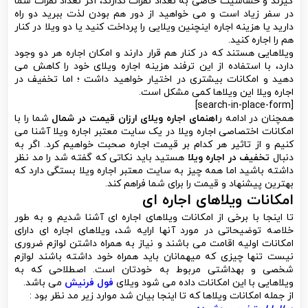
گیرند و حساسیت خاصی به تعداد نفرات ندارند، اگر تعداد نفرات شما
در سفر زیاد است و می خواهید از دور هم بودن لذت ببرید دو راه
دارید یا هزینه اجاره اینچنین ویلایی را پرداخت کنید یا دو ویلا در کنار
هم را اجاره کنید.
ویلاهایی هستند که در کنار هم قرار دارند و امکان اجاره هر دو وجود
دارد، با استفاده از این ترفند هزینه اجاره ویلای خود را کاهش می
دهید و امکانات بیشتری در اختیار خواهید داشت ؛ اما تخفیف در
اجاره ویلا این ویلاها کمی مشکل است.
[search-in-place-form]
همچنان در ادامه ر
اهنمای اجاره ویلای ارزان قیمت در شمال
شما را با
امکانات اختصاصی اجاره ویلا در یک سایت معتبر اجاره ویلا آشنا می
کنیم و از تاثیر هر کدام بر قیمت اجاره صحبت خواهیم کرد. اگر به
دنبال
تخفیف در اجاره
ویلا
هستید باید نکاتی که گفته شد را مد نظر
داشته باشید اما همه چیز به سایت معتبر اجاره ویلا بستگی دارد که
بهترین پیشنهاد و قیمت را برای شما فراهم کند.
امکانات ویلاهای اجاره ای
تا اینجا با برخی از امکانات ویلاهای اجاره ای آشنا شدیم و به طور
خلاصه توضیحاتی در مورد آنها ارایه شد، ویلاهای اجاره ای دارای
امکانات اولیه اقامت می باشند و نیاز به همراه داشتن لوازم ضروری
نیست تنها چیزی که میهمانان باید همراه خود داشته باشند لوازم
شخصی و بهداشتی مربوط به خودتان است. اصطلاحی که به
ویلاهایی با این امکانات داده می شود ویلای
فول فرنیش
می باشد.
از جمله امکانات ویلاها که تا اینجا بیان شد موارد زیر مد نظر بود :