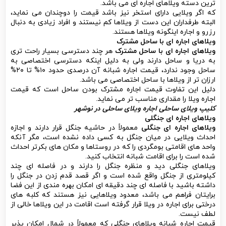
ترین دسته ویلاهای اجاره ای می باشد.
که اگر ویلایی دارای استخر نیز باشد قیمت را دوچندان می نماید،
البته طرفداران این دست از ویلاها کم نیستند و افراد زیادی به دنبال
رزرو و اجاره اینگونه ویلاها هستند.
ویلاهای اجاره ای با ساحل مشترک
ویلاهای اجاره ای با ساحل مشترک
هر چند دسترسی بسیار راحت تری
به دریا و ساحل دارند ولی به دلیل اینکه دسترسی اختصاصی به
ساحل وجود ندارد، قیمت اجاره شبانه آن درصدی حدود ۱۰% تا ۲۰%
ارزان تر از ویلاها با ساحل اختصاصی می باشد.
دلیل این تفاوت قیمت اجاره مشترک بودن ساحل است که قیمت
اجاره ویلا را مقداری مناسب تر می نماید.
کلیپ ویلای ساحلی اجاره ویلای ساحلی در نوشهر
ویلاهای اجاره ای جنگلی
ویلاهای اجاره ای جنگلی
معمولاً در حاشیه جنگل قرار دارند و اجازه
احداث ویلایی در میان جنگل به کسی داده نشده است، مگر آنکه
واحد های اقامتی بومگردی را که در روستاها و مکان های بکرتر احداث
شده است را برای اقامت شبانه انتخاب کنید.
ویلاهای جنگلی دید و منظره جنگل را دارند و در فاصله ای چند
کیلومتری از جنگل واقع شده است و اگر قصد قدم زدن در جنگل را
داشته باشید با فاصله ای چند دقیقه ای امکان بهره مندی از این فضا
برایتان فراهم می باشد، معدود ویلاهایی نیز هستند که کلبه های
درختی برای اجاره در ویلا قرار گرفته است اقامت در این ویلاها خالی از
لطف نیست.
قیمت اجاره شبانه ویلاهای جنگلی که معمولاً در شمال امکان پذیر