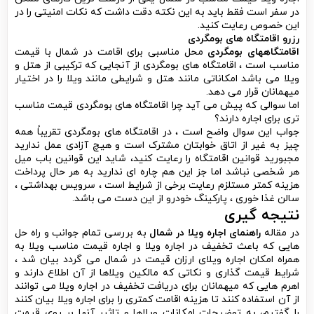
رزرو اقامتگاه های بومگردی
اقامتگاههای بومگردی
محل مناسبی برای اقامت در شمال با قیمت
مناسب است ، اقامتگاه های بومگردی از آنجایی که ترکیبی از هتل و
ویلا می باشد امکاناتی مانند هتل و شرایطی مانند ویلا را در اختیار
میهمانان قرار می دهد.
اما سوالی که پیش می آید چرا اقامتگاه های بومگردی قیمت مناسب
تری برای اجاره دارند؟
جواب این سوال واضح است ، در اقامتگاه های بومگردی تقریباً همه
چیز به غیر از اتاق خوابتان مشترک است و هیچ آزادی عمل ندارید
مجبورید قوانین اقامتگاه را رعایت کنید، شاید این قوانین باب میل
هر شخصی نباشد اما جز این هم چاره ای ندارید به هر حال پرداخت
هزینه کمتر مستلزم رعایت برخی از شرایط است ، سرویس بهداشتی ،
سالن غذا خوری ، پارکینگ خودرو از این دست می باشد.
نتیجه گیری
در مقاله
راهنمای اجاره ویلا در شمال
به بررسی تمام جوانب و راه حل
هایی که باعث تخفیف در اجاره ویلا و اجاره قیمت مناسب ویلا به
همراه امکان اجاره ویلای ارزان قیمت در شمال می گردد بیان شد ،
شرایط قیمت گذاری و نکاتی که مالکین ویلاها از آن اطلاع دارند و
اهرم هایی که میهمانان برای دریافت تخفیف در اجاره ویلا می توانند
از آن استفاده کنند تا هزینه اقامت کمتری را برای اجاره ویلا بیان کنند
را گفتیم، به توضیحات امکانات ویلاها و تاثیر آنها بر روی قیمت
اجاره شبانه ویلا پرداخته شد و معیارهای یک سایت معتبر اجاره ویلا
و تاثیر آن بر هزینه های سفر و اقامتگاه راهنمایی شد و در نهایت به