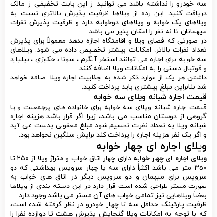
سه خودرو را نداشته باشد می توانید از این بابت تخفیفی از مالک
دریافت کنید. این رده از ویلاها ظرفیت پذیرش بالاتری نسبت به
ویلاهای یک خوابه و ویلاهای دوخوابه دارد و ظرفیت پذیرش نفرات
میهمانان تا نه نفر را امکان پذیر می باشد.
در صورتی که فضای ویلا و اقامتگاه اجازه بدهد معمولاً برای پذیرش
تعداد نفرات بالاتر، امکانات بیشتر تخصیص داده می شود. ویلاهای
سه خوابه برای اجاره می توانند استخر آبگرم ، سونا ، جکوزی ، بیلیارد
و فوتبال دستی را به امکانات ویلا اضافه کنند.
داشتن هر یک از موارد ذکر شده به جذابیت اجاره ویلا اضافه خواهد
شد بنابراین مبلغ بیشتری باید پرداخت کنید.
قیمت اجاره شبانه ویلای سه خوابه
قیمت اجاره شبانه ویلای سه خوابه برای خانواده های پرجمعیت و یا
گروهی از دوستان مناسب می باشد، زیرا اگر قرار باشد هزینه اجاره
شبانه ویلا به تعداد نفرات تقسیم شود مبلغ معقولی بدست می آید
و اگر یک نفر هزینه اجاره را پرداخت کند برایش سنگین نخواهد بود.
ویلای اجاره ای چهار خوابه
ویلای اجاره ای چهار خوابه
دارای چهار اتاق خواب و متراژ ویلا از ۲۵۰ تا
۳۵۰ متر می باشد اکثراً دارای سه یا چهار سرویس بهداشتی که دو
سرویس برای میهمان و دو سرویس دیگر در اتاق های خواب به
صورت مستر طراحی شده است قرار دارد در این دسته بندی از ویلاها
بعضاً ویلاهایی نیز تمامی خواب های آن مستر می باشد وجود دارد.
ظرفیت پارکینگ حداقل سه تا چهار خودرو در نظر گرفته شده است،
که با توجه به امکانات ویلا گنجایش پذیرش هشت تا دوازده نفرا را