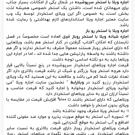
اجاره ویلا با استخر سرپوشیده
در شمال یکی از امکانات بسیار جذاب
برای میهمانان شده است، داشتن یک استخر خصوصی همیشه لذت
بخش است، به خصوص اگر این ویلای استخردار توسط یک وب
سایت معتبر اجاره ویلا استانداردهای لازم بهداشتی را رعایت شده
باشد.
اجاره ویلا با استخر رو باز
اجاره شبانه ویلا با استخر روباز
فوق العاده است مخصوصاً در فصل
تابستان که امکان آفتاب گرفتن در کنار استخر هم باشد، ویلاهایی
که دارای استخر روباز هستند معمولاً مشرف به استخر ندارند و اگر هم
داشته باشند به واسطه پارتیشن هایی جدا شده اند ، اما در اجاره این
ویلاها باید به دو نکته اساسی توجه داشت.
قیمت اجاره ویلاهای استخردار سرپوشیده در رنج نسبتاً بالایی قرار
دارد هرچه استخر ویلا بزرگتر و شیک تر باشد قیمت بالاتری دارد اگر
تعداد نفرات شما کم می باشد و علاقمند به این هستید که یک ویلای
استخردار رزرو کنید در
ویلارابط
” نخستین سایت اجاره ویلا “می
توانید ویلای استخردار دوخوابه را اجاره کنید که قیمت مناسب و
نسبتاً ارزان تری به سایر ویلاهای استخردار دارد.
ویلاهایی که دارای استخر باشند تا ۱۰۰% افزایش قیمت در مقایسه با
ویلای بدون استخر را خواهد داشت.
۱- به استخر ویلا مشرف وجود نداشته باشد.
۲- تسویه آب استخر به موقع صورت پذیرد و موارد ضد عفونی کننده
اضافع و آب استخر به موقع گندزدایی شود.
قیمت ویلاهای استخردار روباز دارای قیمت بالاتری به نسبت سایر
ویلاهای استخردار می باشد، هزینه نگهداری ویلاهای استخر روباز