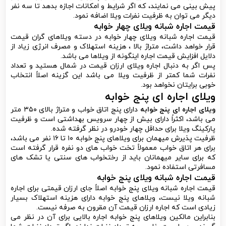
پیش بینی می نمایند، که اگر شرایط و امکانات اجازه بدهد تا سه نفر
دیگر می توان به ظرفیت نفرات ویلا اضافه نمود.
قیمت اجاره شبانه ویلای چهار خوابه
قیمت اجاره شبانه ویلای چهار خوابه در دسته ویلاهای گران قیمت
قرار خواهد داشت، متراژ بالا ، هزینه استهلاک و مصرف انرژی زیاد از
دلایل افزایش قیمت اجاره اینگونه از ویلاها می باشد.
پس اگر به دنبال اجاره ویلای ارزان قیمت در شمال هستید و تعداد
نفرات شما کمتر از ظرفیت ویلا می باشد این گزینه اصلاً انتخاب
خوبی برایتان نخواهد بود.
ویلای اجاره ای پنج خوابه
ویلای اجاره ای پنج خوابه
دارای پنج اتاق خواب و متراژ بالای ۳۵۰ متر
می باشد، اکثراً دارای بیش از چهار سرویس بهداشتی است و ظرفیت
پارکینگ ویلا برای حداقل چهار خودرو در نظر گرفته شده.
ظرفیت پذیرش میهمان برای ویلاهای پنج خوابه ۱۰ تا ۱۶ نفر می باشد،
برای هر اتاق خواب معمولاً تخت خواب های دو نفره قرار گرفته است
که برای سایر میهمانان باید از رختخواب های سنتی یا تشک های
مسافرتی استفاده نمود.
قیمت اجاره شبانه ویلای پنج خوابه
قیمت اجاره شبانه ویلای پنج خوابه اصلاً جای ارزان قیمتی برای اجاره
شبانه ویلا نیست، ویلاهای پنج خوابه دارای هزینه استهلاک بسیار
زیادی است که اجاره ارزان قیمت آن مقرون به صرفه نیست.
بنابراین مالکین ویلاهای پنج خوابه اجاره بالایی برای آن در نظر می