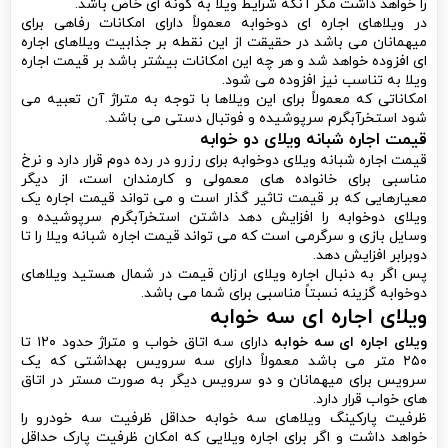
را خواهد داشت مگر آنکه شرایط ویلا به گونه ای خاص باشد.
در ویلاهای اجاره ای دوخوابه معمولاً دارای امکانات رفاهی برای
میهمانان می باشد در حقیقت از این نقطه بر جذابیت ویلاهای اجاره
ای افزوده خواهد شد و هر چه این امکانات بیشتر باشد بر قیمت اجاره
ویلا به تناسب نیز افزوده می شود.
امکاناتی که معمولاً برای این ویلاها با توجه به متراژ آن تعبیه می
شود استخرآبگرم سرپوشیده و فوتبال دستی می باشد.
قیمت اجاره شبانه ویلای دو خوابه
قیمت اجاره شبانه ویلای دوخوابه برای رزرو در رده دوم قرار دارد و نرخ
مناسبی برای خانواده های معمولی و کارمندان است، از دیگر
معیارهایی که بر قیمت تاثیر گذار است و می تواند قیمت اجاره یک
ویلای دوخوابه را افزایش دهد داشتن استخرآبگرم سرپوشیده و
وسایل بازی و سرگرمی است که می تواند قیمت اجاره شبانه ویلا را تا
دوبرابر افزایش دهد.
پس اگر به دنبال اجاره ویلای ارزان قیمت در شمال هستید ویلاهای
دوخوابه گزینه نسبتاً مناسبی برای شما می باشد.
ویلای اجاره ای سه خوابه
ویلای اجاره ای سه خوابه
دارای سه اتاق خواب و متراژ حدود ۱۲۰ تا
۲۵۰ متر می باشد معمولاً دارای سه سرویس بهداشتی که یک
سرویس برای میهمانان و دو سرویس دیگر به صورت مستر در اتاق
های خواب قرار دارد.
ظرفیت پارکینگ ویلاهای سه خوابه حداقل ظرفیت سه خودرو را
خواهد داشت و اگر برای اجاره ویلایی که امکان ظرفیت پارک حداقل