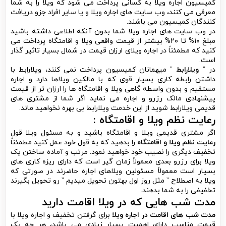
کمیسیون اجاره ویلا به کسانی پرداخت می شود که ویلا را به شما
معرفی می کنند، وب سایت های اجاره ویلا و یا سایر افراد جزو دریافت
کنندگان کمیسیون می باشند.
در وب سایت های اجاره ویلا شما بدون آنکه اطلاعی داشته باشید
مبلغ ۱۰% تا ۲۰% بیشتر از قیمت واقعی ویلا و اقامتگاه پرداخت می
کنید که مطمئناً در اجاره ویلای ارزان قیمت در شمال بسیار تاثیر گذار
است.
در ”
ویلارابط
” میهمانان کمیسیون پرداخت نمی کنند، ویلارابط با
داشتن رابطه کاری بسیار قوی که با مالکین ویلاها دارد و اجاره
مستقیم و بدون واسطه گاهی ویلا و اقامتگاه ها را ارزان تر از قیمت
پیشنهادی مالک رزرو و اجاره می نماید اگر شما از مشتری های
قدیمی ویلارابط شوید از این خدمت ویلارابط بی بهره نخواهید ماند.
رعایت نظم ویلا و اقامتگاه :
اگر مشتری قدیمی ویلا و اقامتگاه باشید و به مسئول ویلا قول
رعایت نظم ویلا و اقامتگاه
را بدهید که به قول خود عمل کنید مطمئناً
تخفیف دیگری را نصیب خود خواهید نمود. مرتب و آماده ساختن یک
ویلا برای رزرو بعدی معمولاً زمان گیر است که دارای ریزه کاری های
بسیار است معمولاً مسئولین ویلاهای اجاره حاضرند در صورتی که
ویلا به اصطلاح ” مثل روز اول بهتون تحویل میدیم ” رو تحویل بگیرند
تخفیفی را به شما بدهند.
مدت شب هایی که در ویلا اقامت دارید
مدت شب های اقامت در اجاره ویلا
برای گرفتن تخفیف و اجاره ویلا با
قیمت مناسب دارای اهمیت بسیار زیادی می باشد، هر چه یک