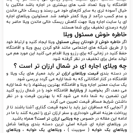
اقامتگاه یا ویلا تعداد شب های بیشتری در اجاره باشد مالکین با
خیال آسوده تری به سایر کارهای خود می رسند و ریسک خالی ماندن
و عدم کسب درآمد از ویلا کمتر خواهد شد. مسئولین ویلاهای اجاره
ای یا سایت اجاره ویلا جهت کاهش ریسک خالی ماندن ویلا حاضر به
ارایه درصدی تخفیف برای شما هستند.
خاطره خوش مسئول ویلا
اگر
خاطره خوش از خودتان پیش مسئول
ویلا ایجاد کنید و ارتباط خود
را از طریق شبکه های اجتماعی مانند فالو کردن پیج ویلا و اقامتگاه
حفظ کنید در زمانی که برای رزرو ویلا اقدام می کنید این مورد هم می
تواند عامل برای تخفیف در نظر گرفته شود.
چه ویلای اجاره ای در شمال ارزان تر است ؟
در دسته بندی
قیمت ویلاهای ارزان تر
باید معیار های یک ویلا و
اقامتگاه در کنار امکاناتی که به شما ارایه می گردد بررسی شود.
یک سایت معتبر اجاره ویلا و اقامتگاه بهترین پیشنهاد را به شما ارایه
می دهد، اگر بخواهید از
ویلارابط
اقامتگاه خود را در شمال رزرو کنید
این تضمین به شما داده می شود که با بهترین قیمت و در نظر
داشتن شرایط مسافر قیمت تعیین می گردد.
از آنجایی که مسافران نیز باید با نحوه قیمت گذاری آشنا باشند تا از
پرداخت هزینه اضافی خودداری و سفر ارزان تری را تجربه کنند با ما در
ادامه این مقاله در خصوص
چه ویلایی ارزان تر است؟
همراه باشید.
در ویلاهای اجاره ای شبانه اصلی ترین دسته بندی ویلاها شامل
ویلاهای یک خوابه
( سوییت ) ،
ویلاهای یک خوابه
،
ویلاهای