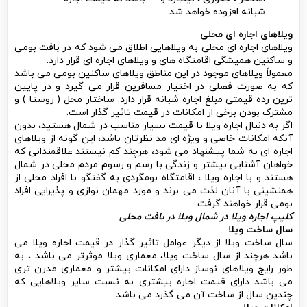
شبانه افزوده خواهد شد.
ویلاهای اجاره ای محلی
ویلاهای اجاره ای محلی به ویلاهایی اطلاق می شود که در بافت بومی
و ساکنین همیشگی اقامتگاه های و ویلاهای اجاره ای قرار دارد.
معمولاً ویلاهای موجود در این مناطق ویلاهای ساکنین بومی می باشد
که به صورت فصلی در اختیار مسافرین قرار می گیرد و در پایین
ترین رده قیمتی مبلغ اجاره شبانه قرار دارد. ساختار محل ( روستا ) و
مشترک بودن برخی از امکانات در قیمت تاثیر گذار است.
اگر به دنبال اجاره ویلا با قیمت بسیار مناسب در شمال هستید، بدون
آنکه امکانات خاصی و ویژه ای مد نظرتان باشد، این گونه از ویلاهای
اجاره ای به شما پیشنهاد می شود، هرچند کم نیستند علاقمندانی که
خواهان آشنایی بیشتر و زندگی با رسم و رسوم مردم محلی در شمال
هستند و با اجاره ویلا ، اقامتگاه بومگردی به گفتگو با افراد محلی از
همنشینی با آنان لذت می برند و مورد مهمان نوازی و پذیرایی افراد
بومی قرار خواهند گرفت.
کلیپ اجاره ویلا در شمال ویلا در بافت محلی
سال ساخت ویلا
سال ساخت ویلا از دیگر عوامل تاثیر گذار در قیمت اجاره ویلا می
باشد هرچند از سال ساخت ویلا، معماری ویلا موثرتر می باشد ، به
طور رایج ویلاهای نوساز دارای امکانات بیشتر و معماری مدرن تری
می باشد دارای قیمت اجاره بیشتری به نسبت سایر ویلاهایی که
چندین سال از ساخت آن می گذرد می باشد.