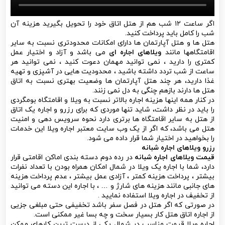
اگر ساعت ۱۲ شب هم از هتل اتاق خود را تحویل بگیرید هزینه آن
شب را کامل باید پرداخت کنید.
هتل ها و هتل آپارتمان ها دارای امکانات محدودتری نسبت به سایر
اقامتگاهها مانند
ویلاهای اجاره ای
می باشد و آزاد و اختیار عمل
کمتری را دارید ، نمی توانید مهمان دعوت کنید ، نمی توانید هر
ساعت از شب تردد داشته باشید ، محدودیت هایی در آشپزی و تهیه
غذا دارید، هر چند هتل آپارتمان ها وضعیت بهتری نسبت به اتاق
هتل ها دارند بازهم چنگی به دل نمی زنند.
در کنار همه اینها هزینه اجاره بالاتر نسبت به ویلا و اقامتگاه بومگردی
را باید در نظر داشت، شاید تنها موردی که برای رزرو و اجاره یک اتاق
از هتل به سایر اقامتگاه ها برتری دارد نحوه سرویس دهی و امنیت
هتل می باشد، که اگر از یک وب سایت معتبر اجاره ویلا این خدمات
را بخواهید در اختیار شما قرار داده می شود.
رزرو ویلاهای اجاره شبانه
قیمت ویلاهای اجاره شبانه
در رده دوم دسته بندی اماکن اقامتی قرار
دارد، شما با اجاره یک ویلا در شمال امکان همراه بودن با تعداد نفرات
بیشتر ، پرداخت هزینه کمتر ، آزادی عمل بیشتر ، عدم پرداخت هزینه
های جانبی مانند هزینه های شارژ و … ، با اجاره این دسته می توانید
از تخفیف در اجاره ویلا استفاده نمایید .
در صورتی که اگر هتل در فصل سفر باشد تخفیفی حتی مبلغی جزیی
از اجاره اتاق هتل کار بسیار سخت و چه بسا غیر ممکنی است.
اجاره ویلا قیمت مناسب در شمال یکی از درست ترین کارهای ممکن
در سفر است فقط باید به این نکته دقت داشت که نکات امنیتی را در
این خصوص رعایت کنید.