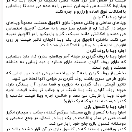
قیمت در شمال فکر کرد البته گاهی تخفیف در اجاره ویلا که در
ویلارابط
گذاشته می شود این شانس را به همه می دهد تا ویلاهایی
با امکانات فوق العاده را رزرو و اجاره کنند.
اجاره ویلا با آلاچیق
ویلاهای ساحلی و جنگلی معمولاً دارای
آلاچیق
هستند، معمولاً ویلاهای
حیاط دار گوشه ای از فضای سبز خود را به ساخت آلاچیق اختصاص
می دهند و امکاناتی مانند سینک ، گاز و باربیکیو را در آلاچیق تعبیه
می کنند. داشتن آلاچیق برای یک ویلا آنچنان تاثیر قیمت بر روی
افزایش اجاره شبانه ویلا و اقامتگاه نخواهد داشت.
اجاره ویلا با روف گاردن
اجاره ویلا با روف گاردن
در طبقه آخر ویلاهای مدرن قرار دارد ویلاهایی
که دارای روف گاردن هستند دارای منظره و دید زیبایی به منطقه
هستند و رایج است.
بخشی از روف گاردن را به آلاچیق اختصاص می دهند ، ویلاهایی که
دارای طراحی مدرن باشند روف گاردن در طراحی آنها لحاظ می شود.
تاثیر قیمتی روف گاردن به دیزاین و فضا سازی آن بستگی دارد،
هرچه روف گاردن یک ویلا شیک تر و جذاب تر باشد قیمت اجاره
شبانه ویلا را افزایش می دهد و شانس اجاره ویلا قیمت مناسب را
کمتر! درست مانند دو کفه یک ترازو!
اجاره ویلا با کنسول بازی
اجاره ویلا با کنسول بازی
همیشه سرگرم کننده ، جذاب و هیجان انگیز
است حتی در سفر و اقامت در یک ویلا در شمال، در جمع صمیمی و
دوستانه کنسول بازی جای خود را باز می کند.
کمتر ویلاهایی هستند که در کنسول بازی در آن قرار داشته باشد در