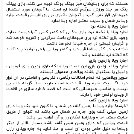
هستند که برای ویلایشان میز پینگ پونگ تهیه می کنند، بازی پینگ
پنگ هر چند ورزش سرگرم کننده ای است اما آنچنان مورد استقبال
میهمانان قرار نمی گیرد و آنچنان تاثیری بر روی افزایش قیمت اجاره
ویلا در شمال و سایت معتبر اجاره ویلا ندارد.
اجاره ویلا با تخته نرد
اجاره ویلا با تخته نرد
، بازی جذابی که کمتر کسی آنرا دوست ندارد،
وجود بازی تخته نرد برای میهمانان باعث سرگرمی و تفریح خواهد شد
و افزایش قیمتی در اجاره شبانه نخواهد داشت.
تخته نرد در اکثر ویلاها قرار دارد و کمتر ویلایی را می توانید پیدا کنید
که تخته نرد نداشته باشد.
اجاره ویلا با زمین بازی
اجاره ویلا با زمین بازی
این دست ویلاها که دارای زمین بازی فوتبال ،
والیبال یا بسکتبال باشند ویلاهای معمولی نیستند.
سوپر ویلاهایی که تمام امکانات رفاهی ، تفریحی و اقامتی در آن قرار
دارد. اگر نیت اجاره ویلا قیمت مناسب دارید اصلاً گزینه مناسبی
نیست و مناسب میهمانانی که است که قصد خاطره سازی در اقامت
از ویلای لوکس خود را دارند.
اجاره ویلا با زمین گلف
آخرشه
! اجاره ویلا با زمین گلف در شمال، تا کنون تنها یک ویلا دارای
زمین مینی گلف برای اجاره در شمال می باشد که تنهای از طریق
سایت معتبر اجاره
ویلارابط
امکان رزرو آن فراهم می باشد.
قیمت ویلایی که دارای
زمین مینی گلف
باشد بسیار بالاتر از دیگر
ویلاها به دلیل خاص بودن آن است و اصلا نباید به اجاره ویلای ارزان