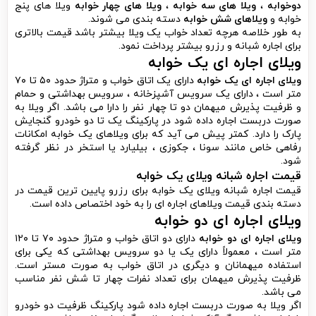
دوخوابه
،
ویلا های سه خوابه
،
ویلا های چهار خوابه
ویلا های پنج
خوابه و
ویلاهای شش خوابه
دسته بندی می شوند.
به طور خلاصه هرچه تعداد خواب یک ویلا بیشتر باشد قیمت بالاتری
برای اجاره شبانه و رزرو بیشتر پرداخت نمود.
ویلای اجاره ای یک خوابه
ویلای اجاره ای یک خوابه
دارای یک اتاق خواب و متراژ حدود ۵۰ تا ۷۰
متر است ، دارای یک سرویس آشپزخانه ، سرویس بهداشتی و حمام
و ظرفیت پذیرش میهمان دو تا چهار نفر را دارا می باشد. اگر ویلا به
صورت دربست اجاره داده شود در پارکینگ یک تا دو خودرو گنجایش
پارک را دارد. کمتر پیش می آید که برای ویلاهای یک خوابه امکانات
رفاهی خاص مانند سونا ، جکوزی ، بیلیارد یا استخر در نظر گرفته
شود.
قیمت اجاره شبانه ویلای یک خوابه
قیمت اجاره شبانه ویلای یک خوابه برای رزرو پایین ترین قیمت در
دسته بندی قیمت ویلاهای اجاره ای را به خود اختصاص داده است.
ویلای اجاره ای دو خوابه
ویلای اجاره ای دو خوابه
دارای دو اتاق خواب و متراژ حدود ۷۰ تا ۱۲۰
متر است ، معمولاً دارای یک یا دو سرویس بهداشتی که یکی برای
استفاده میهمانان و دیگری در اتاق خواب به صورت مستر است.
ظرفیت پذیرش میهمان برای تعداد نفرات چهار تا شش نفر مناسب
می باشد.
اگر ویلا به صورت دربست اجاره داده شود پارکینگ ظرفیت دو خودرو