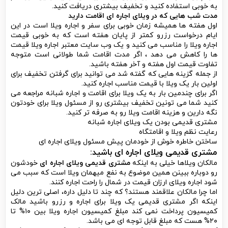
به خوبی استفاده کنید و تخفیف بیشتری دریافت کنید.
مدت شب هایی که در ویلای اجاره ای اقامت دارید
اول هفته ها همیشه زمان خوبی برای سفر و اجاره ویلا است در این
ایام درخواست رزرو کمتر از پایان هفته است که به خوبی قیمت
اجاره ویلا را مناسب می کنید و یک وب سایت معتبر اجاره ویلا قیمت
ها را کاهش می دهد ، اگر مدت اقامت شما طولانی است متوجه
تفاوت قیمت اول هفته و آخر هفته باشید.
از جمله گزینه هایی که گفته شد می توانید برای گرفتن تخفیف برای
اولین بار یک ویلا با قیمت مناسب اجاره کنید.
اگر برای چندمین بار به یک ویلا برای اقامت و اجاره شبانه مراجعه می
کنید شما می تونین تخفیف بیشتری رو از مسئول ویلا برای خودتون
نگه دارین و هزینه اقامت ویلا رو به صرفه تر کنید.
مشتری قدیمی بودن یک ویلای اجاره شبانه
رعایت نظم ویلا و اقامتگاه
ساختن خاطره خوش از خودمان پیش مسئول ویلای اجاره ای
مشتری قدیمی ویلای اجاره ای باشید:
مالکان ویلاها خیلی به اینکه
مشتری قدیمی ویلای اجاره ای
خودشون
رو دوباره ببینن همین موضوع به نفع میهمان ویلا است که سبب می
شود اجاره ویلای ارزان قیمت در شمال را راحت اجاره کنند.
اما چرا مالکان علاقمند هستند؟ که چند تا دلیل داره، اصلی ترین دلیل
اینکه اگر مشتری قدیمی یک ویلا برای اجاره و رزرو باشید مالک
کمیسیون پرداخت نمی کند مبلغ کمیسیون اجاره ویلا بین ۱۰% تا
۲۰% هست که مبلغ قابل توجه ای می باشد.