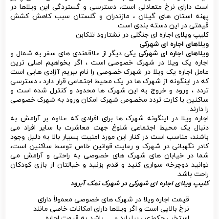
است دارای نرخ متعادلی است، دسترسی و گستردگی این ویلاها در
پهنه استان های گیلان ، مازندران و گلستان سبب کاهش کشش
قیمتی در این دسته بندی است.
کلیپ ویلای اجاره ای جنگلی در نشتارود تنکابن
ویلاهای اجاره ای شهرکی
ویلاهای اجاره ای شهرکی
یکی دیگر از علاقمندی های سفر به شمال و
اجاره یک ویلا در شهرک خصوصی است ، اگر بخواهیم اصلی ترین
عامل اجاره یک ویلا در شهرک خصوصی را نام ببریم آزادی هایی است
که در اینگونه از شهرک ها در یک محیط اجتماعی قرار دارد ، دسترسی
تردد ، ورود و خروج به این شهرک ها محدود و کنترل شده است و
ساکنین با کارت تردد مخصوص شهرک امکان ورود به شهرک خصوصی
را دارند.
اجاره ویلا در اینگونه شهرک ها برای افرادی که علاوه بر آرامش به
دنبال یک محیط اجتماعی شلوغ جهت معاشرت با سایر افراد می
باشند، مناسب است در کنار این مورد امنیت بسیار بالا به دلیل وجود
کادر نگهبانی در شهرک و رعایت قوانین خاص توسط ساکنین است،
شما در خیابان های شهرک های خصوصی به راحتی و آرامش می
توانید دوچرخه سواری کنید و قدم بزنید و خیالتان از بازی کودکان
راحت باشد.
کلیپ ویلای اجاره ای شهرکی در شهرک نمک آبرود
قیمت اجاره ویلا در شهرک های خصوصی معمولاً دارای
نرخ بالایی است و اگر ویلاها دارای امکانات خاصی مانند
استخر ، جکوزی ، بیلیارد و … باشد به قیمت اجاره