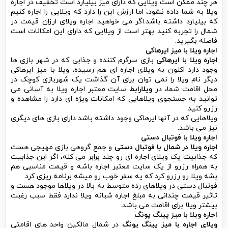
هر چند ممکن است ویلایی که دارای میز بیلیارد است تخفیف در اجاره
ویلا به شما داده نشود، اما ارزش این را دارد که ویلایی را اجاره کنیم
که بیلیارد داشته باشد.اگر می خواهید اجاره ویلای ارزان قیمت در
شمال را تجربه کنید بهتر است از ویلایی که دارای این امکانات است
فاصله بگیرید.
اجاره ویلا با میز ایرهاکی
ا
جاره ویلا با ایرهاکی
بازی سرگرم کننده و جذابی که در شهر بازی ها
وجود دارد اکنون به ویلای اجاره ای هم رسیده، ویلا با میز ایرهاکی
دیگر نام ویلا را نمی توان برای آن گذاشت یک شهربازی کوچک در
محل اقامت شما، در
ویلارابط
سایت معتبر اجاره ویلا به آسانی می
توانید به جستجوی ویلاهایی که امکانات ویژه ای دارد را مشاهده و
رزرو کنید.
ویلاهایی که در آنها ایرهاکی وجود داشته باشد دارای بازی های دیگری
نیز می باشد.
اجاره ویلا با فوتبال دستی
ا
جاره ویلا در شمال با فوتبال دستی
و جمع گروهی بازی مهیجی هست
که جذابیت یک ویلای اجاره ای رو چند برابر می کنه، اگر این جذابیت
به همراه رزرو از یک سایت معتبر اجاره باشه و قیمت مناسبی هم
بشه ویلا رو رزرو کرد که یه سفر خوب رو میشه برنامه ریزی کرد.
فوتبال دستی در ویلاهای رده متوسط به بالا در ویلاها موجود هست و
تاثیر قیمت چندانی به مبلغ اجاره شبانه ویلا ندارد فقط سبب رغبت
بیشتر ویلا برای اقامت می باشد.
اجاره ویلا با میز پینگ پونگ
ویلای اجاره با میز پینگ پونگ
در شمال مالکین واحد های اقامتی