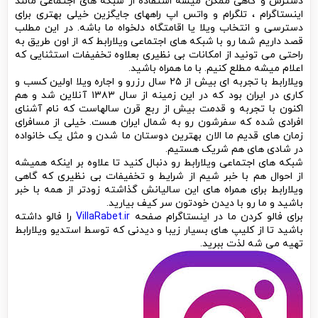
دسترس و گاهی ممکن میشه استفاده از شبکه های اجتماعی مانند
اینستاگرام ، تلگرام و واتس اپ راههای جایگزین خیلی بهتری برای
دسترسی و انتخاب ویلا یا اقامتگاه دلخواه ما باشه. در این مطلب
قصد داریم شما رو با شبکه های اجتماعی ویلارابط که از اون طریق به
راحتی می تونید از امکانات بی نظیری بعلاوه تخفیفات استثنایی که
اعلام میشه مطلع کنیم. با ما همراه باشید.
ویلارابط با تجربه ای بیش از ۲۵ سال رزرو و اجاره ویلا اولین کسب و
کاری در ایران بود که در این زمینه از سال ۱۳۸۳ آنلاین شد و هم
اکنون با تجربه و قدمت بیش از ربع قرن سالهاست که نام آشنای
افرادی شده که سفرشون رو به شمال ایران هست. خیلی از مسافرای
زمان های قدیم ما الان بهترین دوستان ما شدن و مثل یک خانواده
در شادی های هم شریک هستیم.
شبکه های اجتماعی ویلارابط رو دنبال کنید تا علاوه بر اینکه همیشه
از احوال هم با خبر شیم از شرایط و تخفیفات بی نظیری که گاهی
ویلارابط برای همراه های این سالیانش گذاشته زودتر از همه با خبر
باشید و ما رو با دیدن خودتون سر کیف بیارید.
برای فالو کردن ما در اینستاگرام صفحه
VillaRabet.ir
را فالو داشته
باشید تا از کلیپ های بسیار زیبا و دیدنی که توسط استدیو ویلارابط
تهیه می شه لذت ببرید.