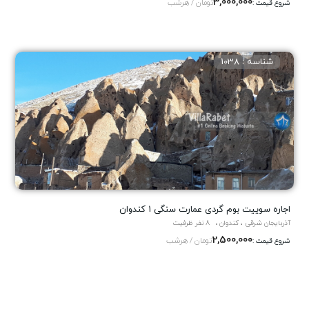
3,000,000
تومان / هرشب
شروع قیمت :
شناسه : 1038
اجاره سوییت بوم گردی عمارت سنگی 1 کندوان
آذربایجان شرقی ، کندوان
8 نفر ظرفیت
2,500,000
تومان / هرشب
شروع قیمت :