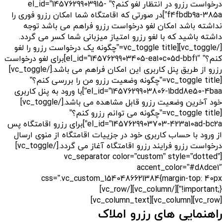
درخواست رزرو در انتظار لغو کنم؟” el_id=”1457629903915-
f4fbdb9a-385a”]در صورتی که اقامتگاه شما امکان رزرو فوری را
نداشته باشد امکان لغو درخواست رزرو فراهم می باشد توجه
داشته باشید که با لغو رزرو امتیاز میزبانی شما کسر می گردد.
[/vc_toggle][vc_toggle title=”چگونه یک درخواست رزرو را لغو
کنم؟” el_id=”1457629903405-ea10c05d-bbf1″]برای لغو درخواست
رزرو از طریق پنل کاربری این امکان فراهم می باشد.[/vc_toggle]
[vc_toggle title=”چگونه وضعیت رزرو من را بررسی کنم؟”
el_id=”1457629903806-1bdd8e50-4baa”]با ورود به پنل کاربری
خود آخرین وضعیت رزرو قابل مشاهده می باشد.[/vc_toggle]
[vc_toggle title=”چگونه می توانم رزرو کنم؟”
el_id=”1457629903703-423a10ad-bc2a”]برای رزرو اقامتگاه پس
از ورود با حساب کاربری خود در جزییات اقامتگاه از منوی ارسال
درخواست رزرو فرایند رزرو اقامتگاه آغاز می گردد.[/vc_toggle]
[vc_separator color=”custom” style=”dotted”
accent_color=”#d8dce1″
css=”.vc_custom_1540486621384{margin-top: 40px
!important;}”][/vc_column][/vc_row]
[vc_row][vc_column][vc_column_text]
راهنمایی های رزرو املاک