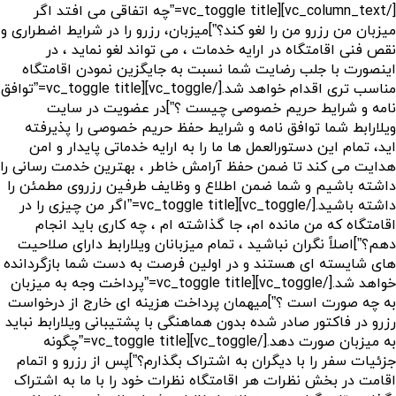
[/vc_column_text][vc_toggle title=”چه اتفاقی می افتد اگر
میزبان من رزرو من را لغو کند؟”]میزبان، رزرو را در شرایط اضطراری و
نقص فنی اقامتگاه در ارایه خدمات ، می تواند لغو نماید ، در
اینصورت با جلب رضایت شما نسبت به جایگزین نمودن اقامتگاه
مناسب تری اقدام خواهد شد.[/vc_toggle][vc_toggle title=”توافق
نامه و شرایط حریم خصوصی چیست ؟”]در عضویت در سایت
ویلارابط شما توافق نامه و شرایط حفظ حریم خصوصی را پذیرفته
اید، تمام این دستورالعمل ها ما را به ارایه خدماتی پایدار و امن
هدایت می کند تا ضمن حفظ آرامش خاطر ، بهترین خدمت رسانی را
داشته باشیم و شما ضمن اطلاع و وظایف طرفین رزروی مطمئن را
داشته باشید.[/vc_toggle][vc_toggle title=”اگر من چیزی را در
اقامتگاه که من مانده ام، جا گذاشته ام ، چه کاری باید انجام
دهم؟”]اصلاً نگران نباشید ، تمام میزبانان ویلارابط دارای صلاحیت
های شایسته ای هستند و در اولین فرصت به دست شما بازگردانده
خواهد شد.[/vc_toggle][vc_toggle title=”پرداخت وجه به میزبان
به چه صورت است ؟”]میهمان پرداخت هزینه ای خارج از درخواست
رزرو در فاکتور صادر شده بدون هماهنگی با پشتیبانی ویلارابط نباید
به میزبان صورت دهد.[/vc_toggle][vc_toggle title=”چگونه
جزئیات سفر را با دیگران به اشتراک بگذارم؟”]پس از رزرو و اتمام
اقامت در بخش نظرات هر اقامتگاه نظرات خود را با ما به اشتراک