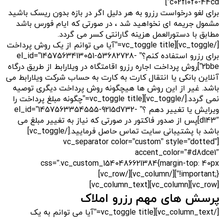
c02f10f0-44cd”]
برای لغو درخواست رزرو به هر دلیل اگر در بازه بدون ریسک باشید
مشمول جریمه ای نخواهید شد ، در صورتی که ایام فورس باشد
مطابق با دستورالعمل هزینه گارانتی کسر می گردد.
[/vc_toggle][vc_toggle title=”آیا می توانم از یک روش پرداخت
برای رزرو استفاده کنم؟” el_id=”1457563413051-53682728-
2bbe”]روش پرداخت اجاره رزرو اقامتگاه در ویلارابط از طریق درگاه
آنلاین بانکی یا انتقال کارت به کارت به حساب شرکت ویلارابط می
باشد. غیر از این روش ها هیچگونه روش پرداخت دیگری توصیه
نمی گردد.[/vc_toggle][vc_toggle title=”چگونه مبلغ پرداخت را
ویرایش یا تغییر دهم ؟” el_id=”1457563354555-9215d732-
d143″]پس از صدور فاکتور در صورتی که نیاز به تغییر مبلغ می
باشد با پشتیبانی سایت تماس حاصل فرمایید.[/vc_toggle]
[vc_separator color=”custom” style=”dotted”
accent_color=”#d8dce1″
css=”.vc_custom_1540486621384{margin-top: 40px
!important;}”][/vc_column][/vc_row]
[vc_row][vc_column][vc_column_text]
پرسش های مهم رزرو املاک
[/vc_column_text][vc_toggle title=”آیا می توانم به یک