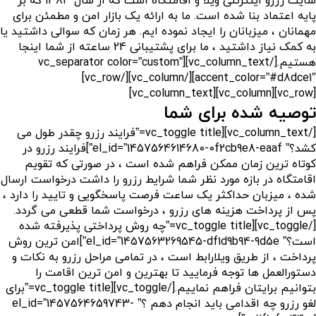
سایت رزرو اینترنتی ویلا و اقامتگاه است که از سال 1383 که بر
پایه اعتماد بنا شده است. ما به ارائه یک بازار امن و مطمئن برای
مهمانان ، میزبانان را ایجاد نموده ایم. هر زمان که سوالی داشتید یا
به کمک نیاز داشتید ، ما برای پشتیبانی 24 ساعته از شما اینجا
هستیم.[/vc_column_text][vc_separator color=”custom”
accent_color=”#d8dce1″][/vc_column][/vc_row]
[vc_row][vc_column][vc_column_text]
توصیه شده برای شما
[/vc_column_text][vc_toggle title=”فرایند رزرو چقدر طول می
کشد؟” el_id=”1457564614680-0f2cb9e8-eaaf”]فرایند رزرو در
کوتاه ترین زمان ممکن فراهم شده است ، در صورتی که تقویم
اقامتگاه در بازه مورد نظر شما شرایط رزرو را داشت درخواست ارسال
شده ، میزبان حداکثر یک ساعت فرصت پاسخگویی و تایید را دارد ،
پس از پرداخت هزینه های رزرو ، درخواست شما قطعی می گردد.
[/vc_toggle][vc_toggle title=”چه روش پرداختی پذیرفته شده
است؟” el_id=”1457563269545-df1d9b94-9d5e”]امن ترین روش
پرداخت ، از طریق ویلارابط است ، در تمامی مراحل رزرو به نکات و
دستورالعمل ها توجه فرمایید تا بهترین و امن ترین اقامت را
بتوانیم برایتان فراهم نماییم.[/vc_toggle][vc_toggle title=”برای
لغو رزرو چه اقدامی باید انجام دهم ؟” el_id=”1457564659743-