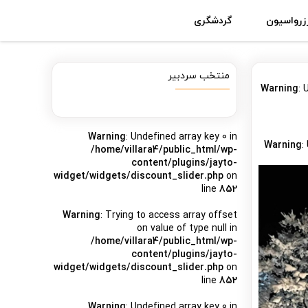
زرواسیون
گردشگری
منتخب سردبیر
Warning
: 
Warning
: Undefined array key 0 in
Warning
:
/home/villara4/public_html/wp-
content/plugins/jayto-
widget/widgets/discount_slider.php
on
line
852
Warning
: Trying to access array offset
on value of type null in
/home/villara4/public_html/wp-
content/plugins/jayto-
widget/widgets/discount_slider.php
on
line
852
Warning
: Undefined array key 0 in