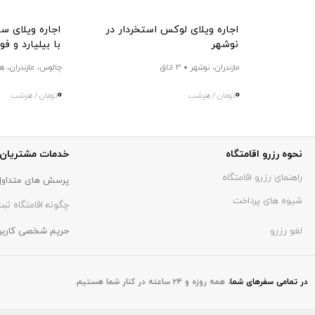
اجاره ویلای لوکس استخردار در
اجاره ویلای س
نوشهر
با بیلیارد و ف
مازندران، نوشهر
3 اتاق
چالوس، مازندران، ه
0
0
تومان / هرشب
تومان / هرشب
نحوه رزرو اقامتگاه
خدمات مشتریان
راهنمای رزرو اقامتگاه
پرسش های متداول
شیوه های پرداخت
چگونه اقامتگاه ثبت
لغو رزرو
حریم شخصی کاربر
در تمامی سفر‌های شما
،
همه روزه و 24 ساعته در کنار شما هستیم.