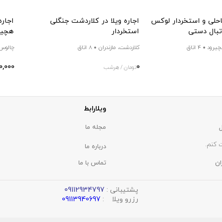
احلی و استخردار لوکس
اجاره ویلا در کلاردشت جنگلی
اجاره
وتبال دستی
استخردار
هچیر
چیرود
4 اتاق
کلاردشت، مازندران
8 اتاق
چالوس،
0,000
0
تومان / هرشب
ویلارابط
مجله ما
 کنم.
درباره ما
ان
تماس با ما
پشتیبانی :
09112934797
رزرو ویلا :
09113940697