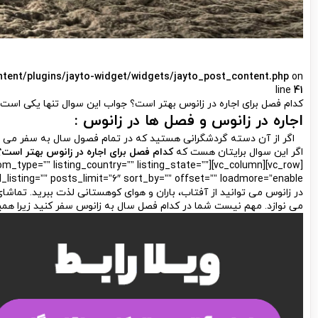
ntent/plugins/jayto-widget/widgets/jayto_post_content.php
on
line
41
کدام فصل برای اجاره در زانوس بهتر است؟ جواب این سوال تنها یکی است
اجاره در زانوس و
فصل ها در زانوس :
اگر از آن دسته گردشگرانی هستید که در تمام فصول سال به سفر می اند
اگر این سوال برایتان هست که
کدام فصل برای اجاره در زانوس بهتر است؟
pe=”” room_type=”” listing_country=”” listing_state=””
”” posts_limit=”6″ sort_by=”” offset=”” loadmore=”enable”][/vc_column][/vc_row]
در زانوس می توانید از آفتاب، باران و هوای کوهستانی لذت ببرید. تماشای
می نوازد. مهم نیست شما در کدام فصل سال به زانوس سفر کنید زیرا همی