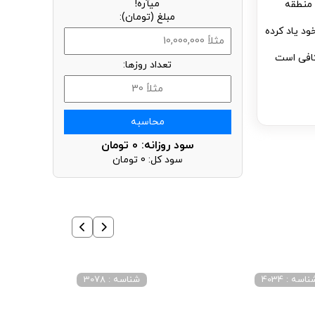
میآره!
 منطقه
مبلغ (تومان):
ود یاد کرده
کافی است
تعداد روزها:
محاسبه
سود روزانه:
0
تومان
سود کل:
0
تومان
اسه : 4034
شناسه : 3078