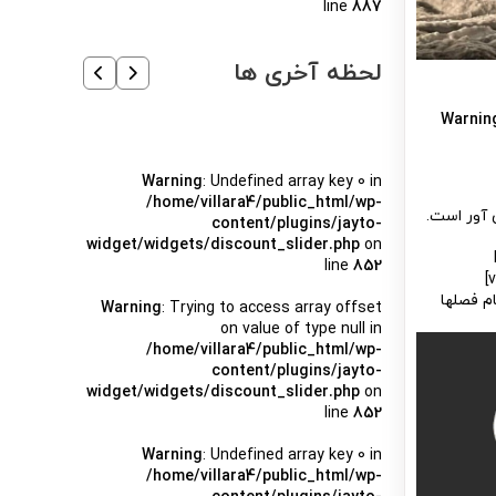
line
887
لحظه آخری ها
Warnin
Warning
: Undefined array key 0 in
/home/villara4/public_html/wp-
 آور است.
content/plugins/jayto-
widget/widgets/discount_slider.php
on
line
852
م فصلها
Warning
: Trying to access array offset
on value of type null in
/home/villara4/public_html/wp-
content/plugins/jayto-
widget/widgets/discount_slider.php
on
line
852
Warning
: Undefined array key 0 in
/home/villara4/public_html/wp-