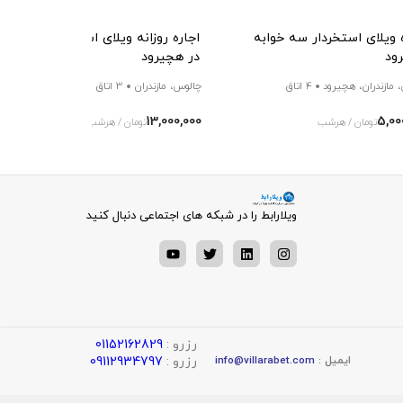
 ویلای استخردار سه خوابه
اجاره روزانه ویلای استخردار با جکوز
ود
در هچیرود
 مازندران، هچیرود
4 اتاق
چالوس، مازندران
3 اتاق
13,000,000
5,00
تومان / هرشب
تومان / هرشب
ویلارابط را در شبکه های اجتماعی دنبال کنید
رزرو :
01152162829
رزرو :
09112934797
ایمیل :
info@villarabet.com