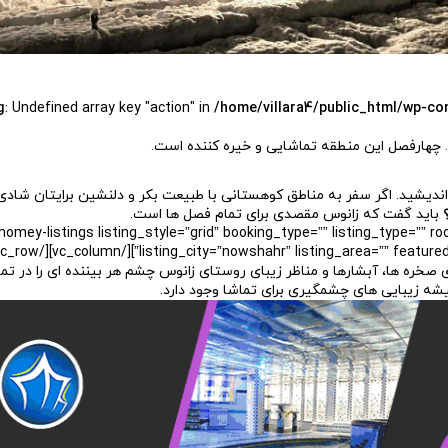
g
: Undefined array key "action" in
/home/villara4/public_html/wp-co
. چهارفصل این منطقه تماشایی و خیره کننده است.
یشید. اگر سفر به مناطق کوهستانی با طبیعت بکر و دلنشین برایتان شادی
باید گفت که زانوس مقصدی برای تمام فصل ها است.
[vc_row][vc_column][homey-listings listing_style=”grid” booking_type=”” listing_ty
listing_city=”nowshahr” listing_area=”” featured_listing=
 صخره ها، آبشارها و مناظر زیبای روستای زانوس چشم هر بیننده ای را در تما
شه زیبایی های چشمگیری برای تماشا وجود دارد.