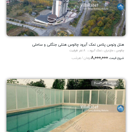
هتل ونوس پلاس نمک آبرود چالوس هتلی جنگلی و ساحلی
چالوس ، مازندران ، نمک آبرود
8 نفر ظرفیت
8,000,000
تومان / هرشب
شروع قیمت :
شناسه : 6003