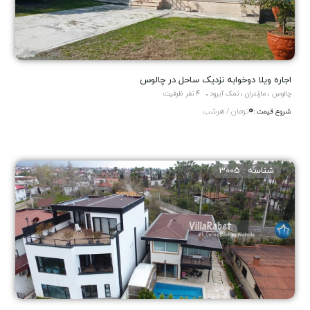
اجاره ویلا دوخوابه نزدیک ساحل در چالوس
چالوس ، مازندران ، نمک آبرود
4 نفر ظرفیت
0
تومان / هرشب
شروع قیمت :
شناسه : 3005