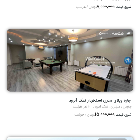
8,000,000
تومان / هرشب
شروع قیمت :
شناسه : 5003
اجاره ویلای مدرن استخردار نمک آبرود
چالوس ، مازندران ، نمک آبرود
10 نفر ظرفیت
15,000,000
تومان / هرشب
شروع قیمت :