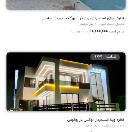
اجاره ویلای استخردار روباز در شهرک خصوصی ساحلی
مازندران ، نمک آبرود
16 نفر ظرفیت
10,000,000
تومان / هرشب
شروع قیمت :
شناسه : 16931
اجاره ویلا استخردار لوکس در چالوس
چالوس ، مازندران
12 نفر ظرفیت