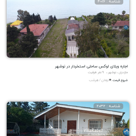
شناسه : 4016
اجاره ویلای لوکس ساحلی استخردار در نوشهر
مازندران ، نوشهر
9 نفر ظرفیت
0
تومان / هرشب
شروع قیمت :
شناسه : 2032