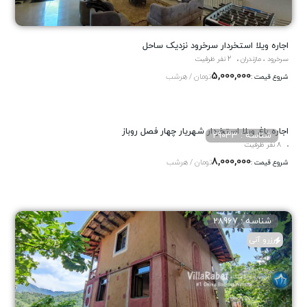
اجاره ویلا استخردار سرخرود نزدیک ساحل
سرخرود ، مازندران
2 نفر ظرفیت
5,000,000
تومان / هرشب
شروع قیمت :
اجاره باغ ویلا استخردار شهریار چهار فصل روباز
شناسه : 29033
8 نفر ظرفیت
8,000,000
تومان / هرشب
شروع قیمت :
شناسه : 28967
رزرو آنی