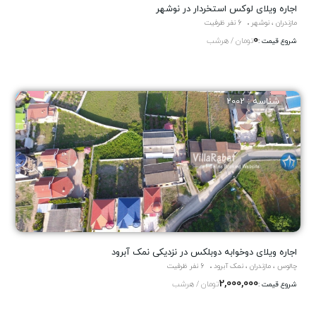
اجاره ویلای لوکس استخردار در نوشهر
مازندران ، نوشهر
6 نفر ظرفیت
0
تومان / هرشب
شروع قیمت :
شناسه : 2002
اجاره ویلای دوخوابه دوبلکس در نزدیکی نمک آبرود
چالوس ، مازندران ، نمک آبرود
6 نفر ظرفیت
2,000,000
تومان / هرشب
شروع قیمت :