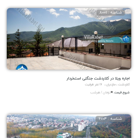
شناسه : 8001
اجاره ویلا در کلاردشت جنگلی استخردار
کلاردشت ، مازندران
16 نفر ظرفیت
0
تومان / هرشب
شروع قیمت :
شناسه : 6004