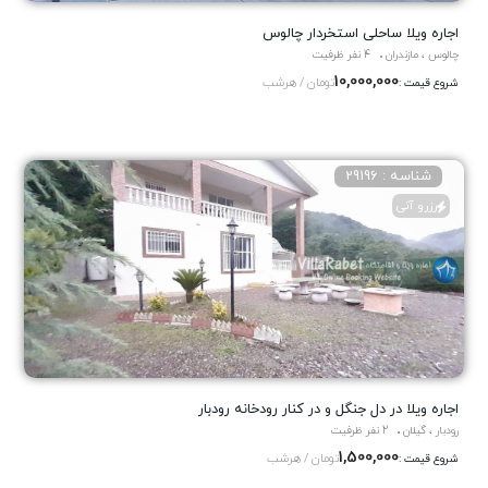
اجاره ویلا ساحلی استخردار چالوس
چالوس ، مازندران
4 نفر ظرفیت
10,000,000
تومان / هرشب
شروع قیمت :
شناسه : 29196
رزرو آنی
اجاره ویلا در دل جنگل و در کنار رودخانه رودبار
رودبار ، گیلان
2 نفر ظرفیت
1,500,000
تومان / هرشب
شروع قیمت :