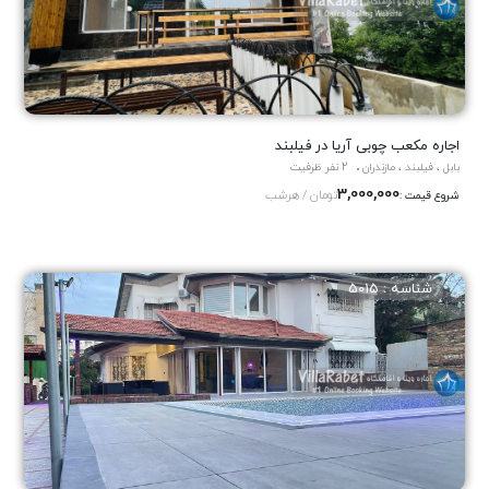
اجاره مکعب چوبی آریا در فیلبند
بابل ، فیلبند ، مازندران
2 نفر ظرفیت
3,000,000
تومان / هرشب
شروع قیمت :
شناسه : 5015