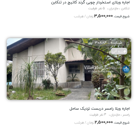
اجاره ویلای استخردار چوبی گرند کاتیج در تنکابن
تنکابن ، مازندران
5 نفر ظرفیت
3,500,000
تومان / هرشب
شروع قیمت :
شناسه : 30884
رزرو آنی
اجاره ویلا رامسر دربست نزدیک ساحل
رامسر ، مازندران
3 نفر ظرفیت
2,500,000
تومان / هرشب
شروع قیمت :