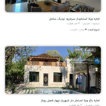
اجاره ویلا استخردار سرخرود نزدیک ساحل
سرخرود ، مازندران
12 نفر ظرفیت
0
تومان / هرشب
شروع قیمت :
شناسه : 12609
اجاره باغ ویلا استخر دار شهریار چهار فصل روباز
تهران ، شهریار
12 نفر ظرفیت