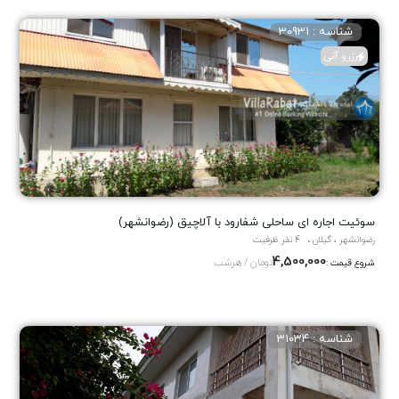
شناسه : 30931
رزرو آنی
سوئیت اجاره ای ساحلی شفارود با آلاچیق (رضوانشهر)
رضوانشهر ، گیلان
4 نفر ظرفیت
4,500,000
تومان / هرشب
شروع قیمت :
شناسه : 31034