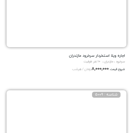
اجاره ویلا استخردار سرخرود مازندران
سرخرود ، مازندران
10 نفر ظرفیت
8,000,000
تومان / هرشب
شروع قیمت :
شناسه : 5009