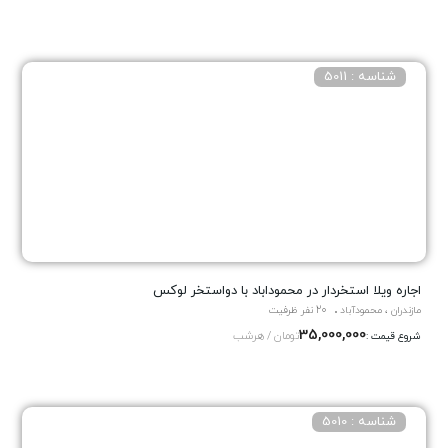
شناسه : 5011
اجاره ویلا استخردار در محموداباد با دواستخر لوکس
مازندران ، محمودآباد
20 نفر ظرفیت
35,000,000
تومان / هرشب
شروع قیمت :
شناسه : 5010