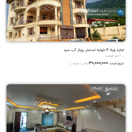
اجاره ویلا ۴ خوابه استخر روباز آب سرد
2 نفر ظرفیت
30,000,000
تومان / هرشب
شروع قیمت :
شناسه : 29086