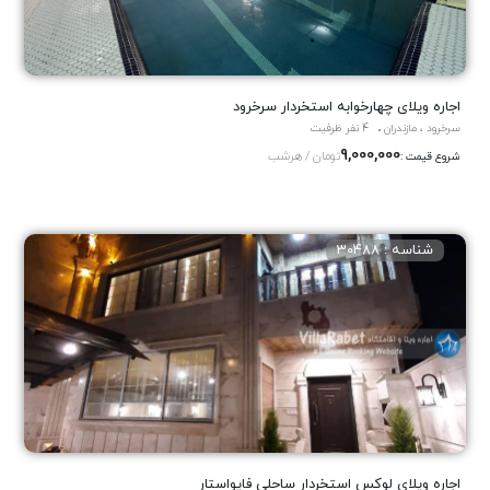
اجاره ویلاى چهارخوابه استخردار سرخرود
سرخرود ، مازندران
4 نفر ظرفیت
9,000,000
تومان / هرشب
شروع قیمت :
شناسه : 30488
اجاره ویلاى لوکس استخردار ساحلى فایواستار