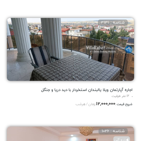
شناسه : 3131
اجاره آپارتمان ویلا یالبندان استخردار با دید دریا و جنگل
12 نفر ظرفیت
12,000,000
تومان / هرشب
شروع قیمت :
شناسه : 1026
رزرو آنی