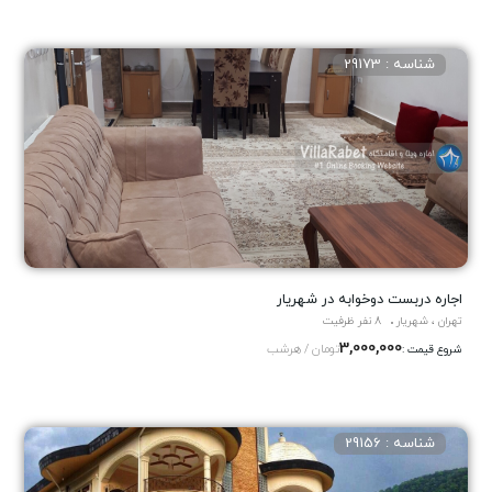
شناسه : 29173
اجاره دربست دوخوابه در شهریار
تهران ، شهریار
8 نفر ظرفیت
3,000,000
تومان / هرشب
شروع قیمت :
شناسه : 29156