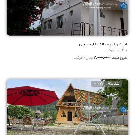
اجاره ویلا چمخاله حاج حسینی
2 نفر ظرفیت
2,000,000
تومان / هرشب
شروع قیمت :
شناسه : 31073