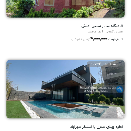
اقامتگاه سالار سنتی املش
املش ، گیلان
6 نفر ظرفیت
4,000,000
تومان / هرشب
شروع قیمت :
شناسه : 30734
اجاره ویلای مدرن با استخر مهرآباد