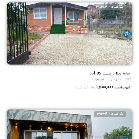
شناسه : 30603
اجاره ویلا دربست کلارآباد
کلارآباد ، مازندران
1 نفر ظرفیت
1,500,000
تومان / هرشب
شروع قیمت :
شناسه : 29264