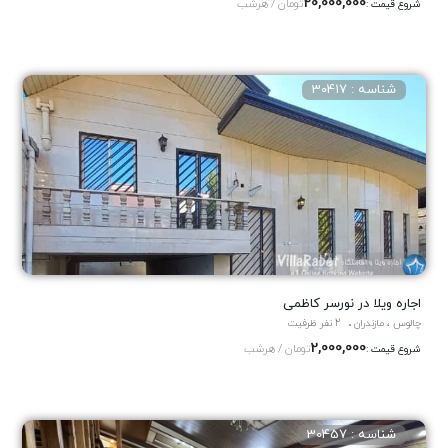
20,000,000
تومان / هرشب
شروع قیمت :
شناسه : 30417
اجاره ویلا در نورسر کاظمی
چالوس ، مازندران
2 نفر ظرفیت
2,000,000
تومان / هرشب
شروع قیمت :
شناسه : 30457