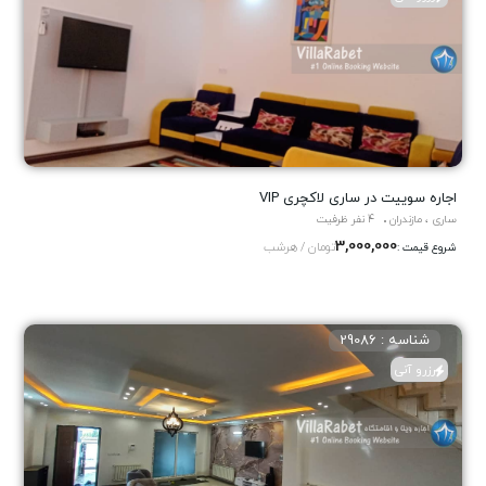
اجاره سوییت در ساری لاکچری VIP
ساری ، مازندران
4 نفر ظرفیت
3,000,000
تومان / هرشب
شروع قیمت :
شناسه : 29086
رزرو آنی