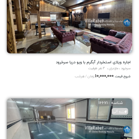
اجاره ویلاى استخردار آبگرم با ویو دریا سرخرود
سرخرود ، مازندران
2 نفر ظرفیت
10,000,000
تومان / هرشب
شروع قیمت :
شناسه : 16671
رزرو آنی