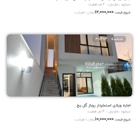
سرخرود ، مازندران
2 نفر ظرفیت
12,000,000
تومان / هرشب
شروع قیمت :
شناسه : 30474
اجاره ویلاى استخردار روباز گل یخ
سرخرود ، مازندران
3 نفر ظرفیت
10,000,000
تومان / هرشب
شروع قیمت :