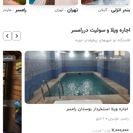
بندر انزلی
تهران
رامسر
، گیلان
، تهران
، مازندران
اجاره ویلا و سوئیت دررامسر
اقامتگاه تو شهرهای پرطرفدار، جوره
شناسه : 31795
شناسه : 026
اجاره ویلا استخردار بوستان رامسر
رامسر، مازندران
2 اتاق
7,000,000
تومان / هرشب