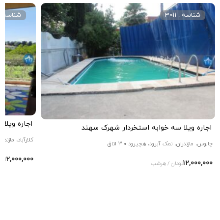
شناسه : 3011
شناسه : 013
اجاره ویلا 
اجاره ویلا سه خوابه استخردار شهرک سهند
کلارآباد، مازندرا
چالوس، مازندران، نمک آبرود، هچیرود
3 اتاق
12,000,000
تو
12,000,000
تومان / هرشب