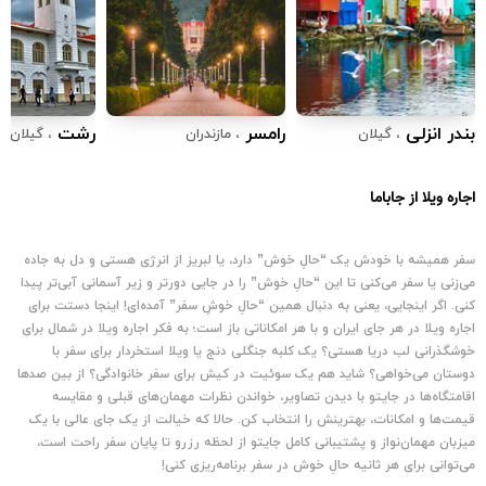
بندر انزلی
رامسر
رشت
، گیلان
، مازندران
، گیلان
اجاره ویلا از جاباما
سفر همیشه با خودش یک “حالِ خوش” دارد، یا لبریز از انرژی هستی و دل به جاده
می‌زنی ‌یا سفر می‌کنی تا این “حالِ خوش” را در جایی دورتر و زیر آسمانی آبی‌تر پیدا
کنی. اگر اینجایی، یعنی به دنبال همین “حالِ خوشِ سفر” آمده‌ای! اینجا دستت برای
اجاره ویلا در هر جای ایران و با هر امکاناتی باز است؛ به فکر اجاره ویلا در شمال برای
خوشگذرانی لب دریا هستی؟ یک کلبه جنگلی دنج یا ویلا استخردار برای سفر با
دوستان می‌خواهی؟ شاید هم یک سوئیت در کیش برای سفر خانوادگی؟ از بین صدها
اقامتگاه‌ها در جایتو با دیدن تصاویر، خواندن نظرات مهمان‌های قبلی و مقایسه
قیمت‌ها و امکانات، بهترینش را انتخاب کن. حالا که خیالت از یک جای عالی با یک
میزبان مهمان‌نواز و پشتیبانی کامل جایتو از لحظه رزرو تا پایان سفر راحت است،
می‌توانی برای هر ثانیه حالِ خوش در سفر برنامه‌ریزی کنی!