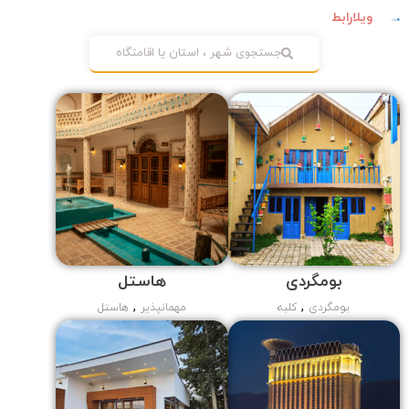
ویلارابط
جستجوی شهر ، استان یا اقامتگاه
بومگردی
هاستل
,
,
بومگردی
کلبه
مهمانپذیر
هاستل