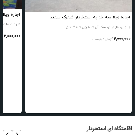
اجاره ویلا 
اجاره ویلا سه خوابه استخردار شهرک سهند
کلارآباد، مازندرا
چالوس، مازندران، نمک آبرود، هچیرود
3 اتاق
12,000,000
تو
12,000,000
تومان / هرشب
اقامتگاه ای استخردار