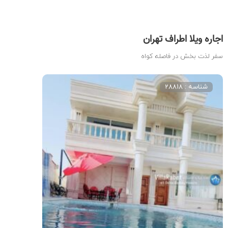
اجاره ویلا اطراف تهران
سفر لذت بخش در فاصله کواه
شناسه : 28818