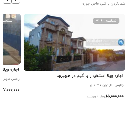
شمالگردی با کلی ماجرا، جوره
شناسه : 3116
شناسه : 1795
اجاره ویلا 
اجاره ویلا استخردار با گیم در هچیرود
رامسر، مازندران
چالوس، مازندران
3 اتاق
7,000,000
تو
15,000,000
تومان / هرشب