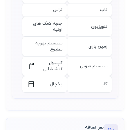
تاب
تراس
جعبه کمک های
تلویزیون
اولیه
سیستم تهویه
زمین بازی
مطبوع
کپسول
سیستم صوتی
آتشنشانی
گاز
یخچال
نفر اضافه