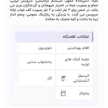
نفره، آشپزخانه مجهز، سیستم گرمایشی، سرویس ایرانی،
حمام و بصورت مبله در اختیار میهمانان و گردشگران عزیز می
باشد. در ضمن برای 2 نفر تخت و 2 نفر بصورت کف خواب ارائه
سرویس می گردد. با نزدیکی به پارکینگ عمومی. چشم انداز
زیبا به باغات و کوه مشرف به دهکده.
امکانات اقامتگاه
اقلام بهداشتی
تلویزیون
جعبه کمک های
رختخواب سنتی
اولیه
کپسول
گاز
آتشنشانی
یخچال