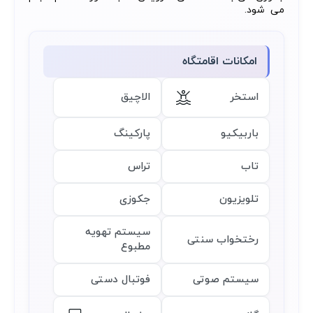
می شود.
امکانات اقامتگاه
استخر
الاچیق
باربیکیو
پارکینگ
تاب
تراس
تلویزیون
جکوزی
سیستم تهویه
رختخواب سنتی
مطبوع
سیستم صوتی
فوتبال دستی