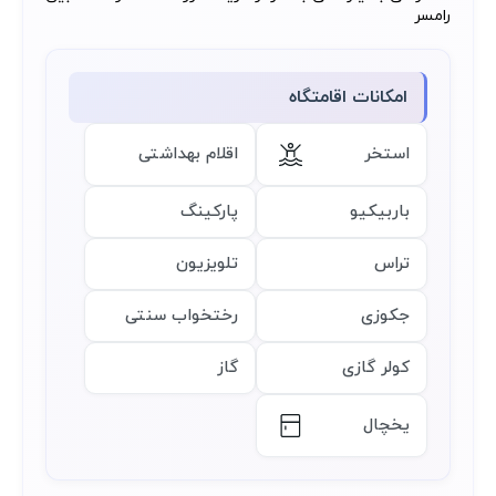
رامسر
امکانات اقامتگاه
استخر
اقلام بهداشتی
باربیکیو
پارکینگ
تراس
تلویزیون
جکوزی
رختخواب سنتی
کولر گازی
گاز
یخچال