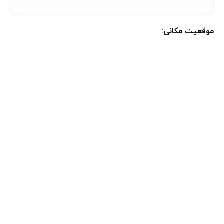
موقعیت مکانی:
موقعیت مکانی دقیق اقامتگاه پس از رزرو کامل در پنل کاربری در دسترس
خواهد بود.: