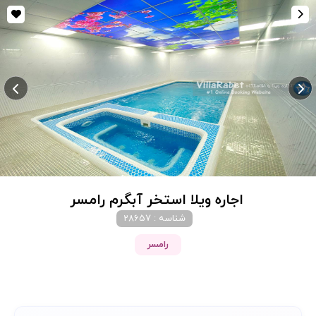
اجاره ویلا استخر آبگرم رامسر
شناسه : 28657
رامسر