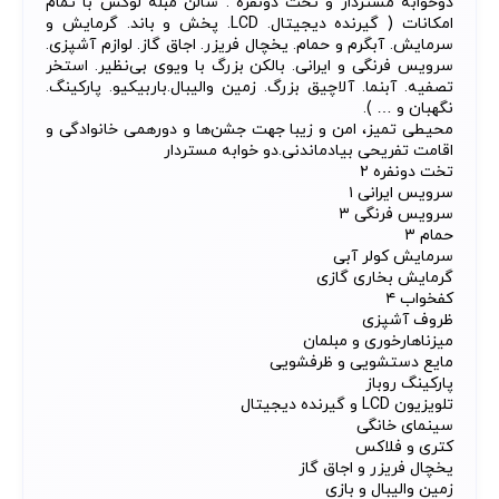
دوخوابه مستردار و تخت دونفره . سالن مبله لوکس با تمام
امکانات ( گیرنده دیجیتال. LCD. پخش و باند. گرمایش و
سرمایش. آبگرم و حمام. یخچال فریزر. اجاق گاز. لوازم آشپزی.
سرویس فرنگی و ایرانی. بالکن بزرگ با ویوی بی‌نظیر. استخر
تصفیه. آبنما. آلاچیق بزرگ. زمین والیبال.باربیکیو. پارکینگ.
نگهبان و … ).
محیطی تمیز، امن و زیبا جهت جشن‌ها و دورهمی خانوادگی و
اقامت تفریحی بیادماندنی.دو خوابه مستردار
تخت دونفره ۲
سرویس ایرانی ۱
سرویس فرنگی ۳
حمام ۳
سرمایش کولر آبی
گرمایش بخاری گازی
کفخواب ۴
ظروف آشپزی
میزناهارخوری و مبلمان
مایع دستشویی و ظرفشویی
پارکینگ روباز
تلویزیون LCD و گیرنده دیجیتال
سینمای خانگی
کتری و فلاکس
یخچال فریزر و اجاق گاز
زمین والیبال و بازی