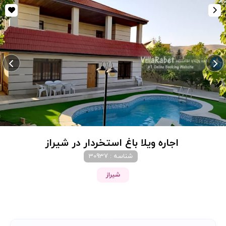
اجاره ویلا باغ استخردار در شیراز
شناسه : 30937
شیراز