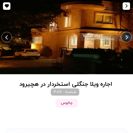
اجاره ویلا جنگلی استخردار در هچیرود
شناسه : 3017
چالوس