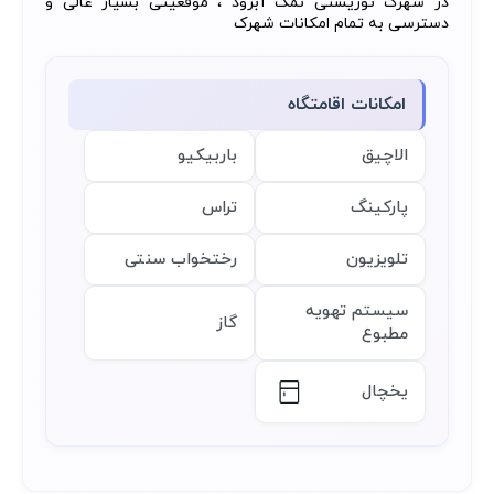
در شهرک توریستی نمک آبرود ، موقعیتی بسیار عالی و
دسترسی به تمام امکانات شهرک
امکانات اقامتگاه
الاچیق
باربیکیو
پارکینگ
تراس
تلویزیون
رختخواب سنتی
سیستم تهویه
گاز
مطبوع
یخچال