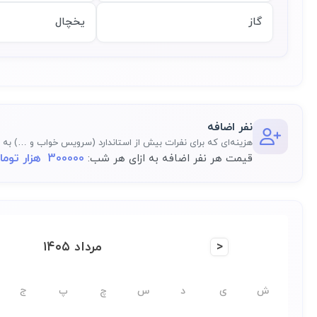
گاز
یخچال
نفر اضافه
هزینه‌ای که برای نفرات بیش از استاندارد (سرویس خواب و …) به م
300000 هزار تومان
قیمت هر نفر اضافه به ازای هر شب:
<
مرداد ۱۴۰۵
ش
ی
د
س
چ
پ
ج