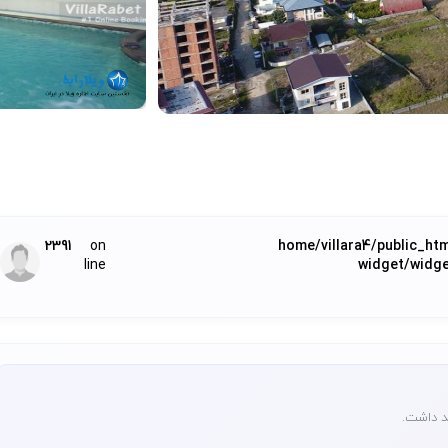
2391
on
/home/villara4/public_ht
line
widget/widge
ید داشت.