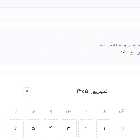
بلغ رزرو اضافه می‌شود.
میباشد.
شهریور ۱۴۰۵
>
ش
ی
د
س
چ
پ
ج
6
5
4
3
2
1
31