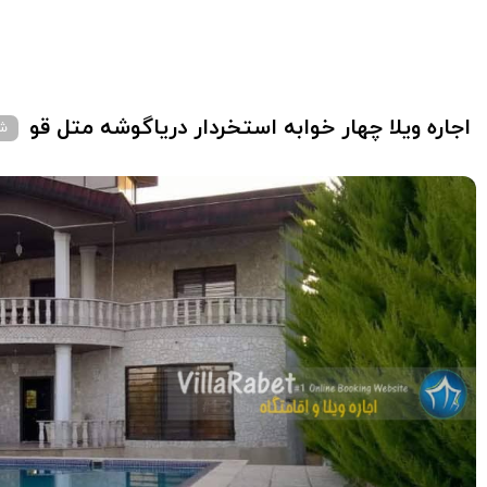
اجاره ویلا چهار خوابه استخردار دریاگوشه متل قو
شن