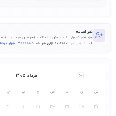
نفر اضافه
هزینه‌ای که برای نفرات بیش از استاندارد (سرویس خواب و …) به م
300000 هزار تومان
قیمت هر نفر اضافه به ازای هر شب:
<
مرداد ۱۴۰۵
ش
ی
د
س
چ
پ
ج
2
1
31
30
29
28
27