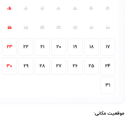
9
8
7
6
5
4
3
16
15
14
13
12
11
10
23
22
21
20
19
18
17
30
29
28
27
26
25
24
31
موقعیت مکانی:
موقعیت مکانی دقیق اقامتگاه پس از رزرو کامل در پنل کاربری در دسترس خواهد بود