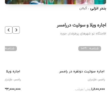
بندر انزلی
تهر
، گیلان
اجاره ویلا و سوئیت دررامسر
اقامتگاه تو شهرهای پرطرفدار، جوره
شناسه : 1029
شناسه : 3071
اجاره سوئیت دونفره در رامسر
اجاره ویلا ارب
رامسر، مازندران
رامسر، مازندران
3 
33,000,000
1,800,000
تومان / هرشب
توما