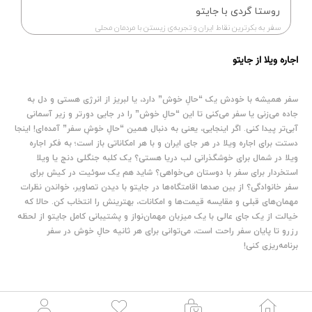
روستا گردی با جایتو
سفر به بکرترین نقاط ایران و تجربه‌ی زیستن با مردمان محلی
اجاره ویلا از جایتو
سفر همیشه با خودش یک “حالِ خوش” دارد، یا لبریز از انرژی هستی و دل به
جاده می‌زنی ‌یا سفر می‌کنی تا این “حالِ خوش” را در جایی دورتر و زیر آسمانی
آبی‌تر پیدا کنی. اگر اینجایی، یعنی به دنبال همین “حالِ خوشِ سفر” آمده‌ای! اینجا
دستت برای اجاره ویلا در هر جای ایران و با هر امکاناتی باز است؛ به فکر اجاره
ویلا در شمال برای خوشگذرانی لب دریا هستی؟ یک کلبه جنگلی دنج یا ویلا
استخردار برای سفر با دوستان می‌خواهی؟ شاید هم یک سوئیت در کیش برای
سفر خانوادگی؟ از بین صدها اقامتگاه‌ها در جایتو با دیدن تصاویر، خواندن نظرات
مهمان‌های قبلی و مقایسه قیمت‌ها و امکانات، بهترینش را انتخاب کن. حالا که
خیالت از یک جای عالی با یک میزبان مهمان‌نواز و پشتیبانی کامل جایتو از لحظه
رزرو تا پایان سفر راحت است، می‌توانی برای هر ثانیه حالِ خوش در سفر
برنامه‌ریزی کنی!