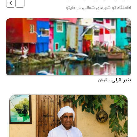
اقامتگاه تو شهرهای شمالی، در جایتو
بندر انزلی
رام
، گیلان