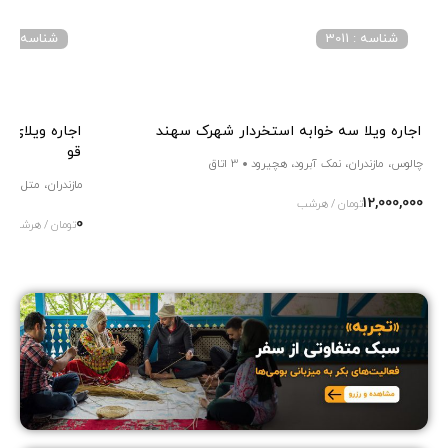
شناسه : 3011
شناسه : 4049
اجاره ویلا سه خوابه استخردار شهرک سهند
اجاره ویلای 
قو
چالوس، مازندران، نمک آبرود، هچیرود
3 اتاق
مازندران، متل قو
12,000,000
تومان / هرشب
0
تومان / هرشب