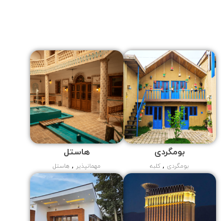
بومگردی
هاستل
,
,
بومگردی
کلبه
مهمانپذیر
هاستل