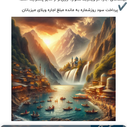
پرداخت سود روزشماره به مانده مبلغ اجاره ویلای میزبانان