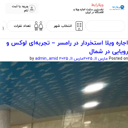
ویلارابط
ورود یا ثبت
نخستین سایت اجاره ویلا و
نام
اقامتگاه در ایران
اجاره ویلا استخردار در رامسر – تجربه‌ای لوکس و
رویایی در شمال
Posted on
مارس 11, 2025
مارس 11, 2025
by
admin_amid