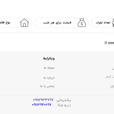
It se
ویلارابط
مجله ما
 کنم.
درباره ما
ان
تماس با ما
پشتیبانی :
09112934797
رزرو ویلا :
09113940697