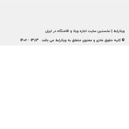
ویلارابط | نخستین سایت اجاره ویلا و اقامتگاه در ایران
© کلیه حقوق مادی و معنوی متعلق به ویلارابط می باشد . 1383 - 1406