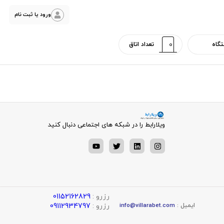
ورود یا ثبت نام
ویلارابط را در شبکه های اجتماعی دنبال کنید
رزرو :
01152162829
رزرو :
09112934797
ایمیل :
info@villarabet.com