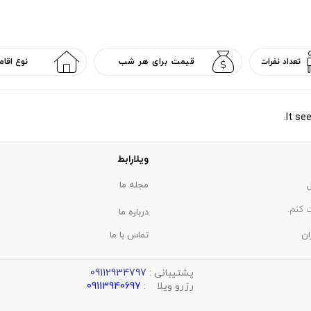
It se
ویلارابط
مجله ما
 کنم.
درباره ما
ان
تماس با ما
پشتیبانی :
09112934797
رزرو ویلا :
09113940697