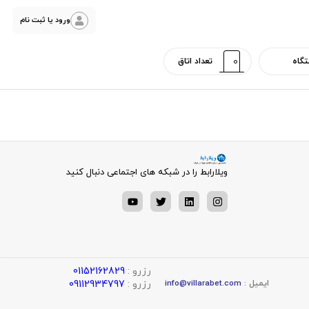
ورود یا ثبت نام
ویلارابط را در شبکه های اجتماعی دنبال کنید
رزرو :
01152162829
رزرو :
09112934797
ایمیل :
info@villarabet.com