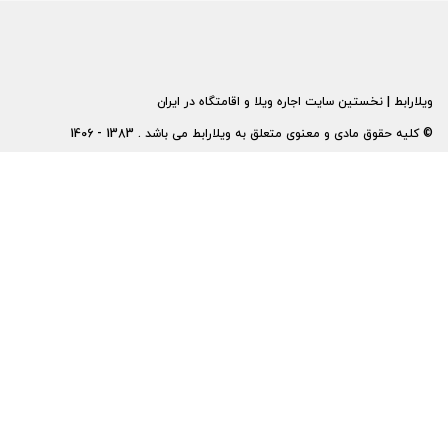
ویلارابط | نخستین سایت اجاره ویلا و اقامتگاه در ایران
© کلیه حقوق مادی و معنوی متعلق به ویلارابط می باشد . 1383 - 1406