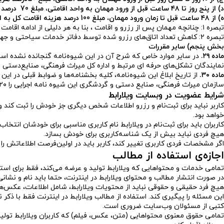
د) از پنج روز تا ۴۸ ساعت قبل از ورود مهمان به واحد اقامتی، مبلغ 70 درصد هزینه اقامت کل به ازاء هر اتاق
ه) از ۴۸ ساعت قبل تا زمان ورود مهمان، مبلغ 100 درصد هزینه اقامت کل به ازاء هر اتاق،
تبصره ۱: چنانچه مهمان پس از رزرو و اقامت ، بنا به هر دلیلی از ادامه اقامت منصرف شد، در صورت توافق با طرفین قابل فسخ می باشد.
تبصره ۲: کاهش تعداد اتاق‌های رزرو شده توسط دفاتر خدمات سیاحتی و جهانگردی تا ۴۸ ساعت قبل از ورود و تا سقف قابل قبول بوده و مشمول جریمه نیست.
بخش پنجم) سایر مقررات
ماده ۲۹.
در سایر موارد خاص که شرح آن در این شیوه‌نامه گنجانده نشده اس
نمایندگان تشکل‌های حرفه ای مرتبط و اداره کل میراث فرهنگی، صنایع‌دستی 
ماده ۳۰.
از تاریخ ابلاغ این شیوه‌نامه، کلیه بخشنامه‌ها و ضوابط قبلی در ا
سازمان میراث فرهنگی، صنایع دستی و گردشگری این شیوه نامه اجرایی را ۲۰ خردادماه امسال به تمام استان ها و از آن طریق به هتل ها ابلاغ کرده که براساس ماده ۳۰ این شیوه نامه از آن تاریخ، قابل اجرا است.
شرایط عضویت در وبسایت ویلارابط
کاربر نباید برای ثبت‌نام و رزرو اطلاعات شخص دیگری جز خودش را ثبت‌ کند 
خواهد بود.
کاربران باید برای ثبت‌نام در ویلارابط نام کاربری‌ مناسبی برای خودشان انتخاب 
هیچ فردی نباید بیش از یک شناسه‌کاربری برای خودش بسازد.
اگر مشخصات فردی کاربری تغییر کند، کاربر باید در اولین‌فرصت اطلاعاتش را د
اجازه‌ی استفاده از مطالب
تمامی خدمات و محتواهایی که ویلارابط تولید و عرضه می‌کند، فقط برای استف
در صورت انتشار مطالب و محتوای ویلارابط در اینترنت، حتما باید نام و نشان
هیچ فرد حقیقی و حقوقی نباید از محتویات ویلارابط، شامل اطلاعات، عکس‌ها،
این مسئله را پیگیری کند. استفاده از مطالب ویلارابط در اینترنت فقط با ذ
کتبی از مسئولان وب‌سایت ضروری است.
تمامی حقوق معنوی محتوا‌هایی (متن، عکس، فیلم) که کاربران ویلارابط تولید ک