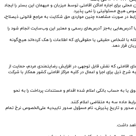
ن محلی برای اجاره اماکن اقامتی توسط میزبان و میهمان این بستر را ایجاد
 خصوص هیچ مسئولیتی را نمی پذیرد.
ویلارابط در صورت مشاهده چنین مواردی حق شکایت به مراجع قانونی ذیصلاح،
اتبات اینترنتی‌ دیگری را که با آدرس‌هایی به‌جز آدرس‌های رسمی و معتبر این وب‌سایت انجام شود را
 با اشخاص حقیقی یا حقوقی‌ای که اطلاعات را هک کرده‌اند هیچ‌گونه
ان قرار دهد.
دهای اقامتی که نقش قابل توجهی در افزایش رضایتمندی مردم، حمایت از
واهد داشت، شیوه‌نامه اجرایی ذخیره اتاق و ابطال آن در واحدهای اقامتی در قالب ۳۰ ماده و پنج تبصره به شرح ذیل برای اجرا و اعمال در کلیه مراکز اقامتی کشور همکار با شرکت
ق یا به حساب بانکی اعلام شده اقدام و مستندات پرداخت را به نحو
ن صدور و تاریخ پذیرش، نام مسؤول صدور تاییدیه علی‌الخصوص نرخ تمام
اهد داشت.