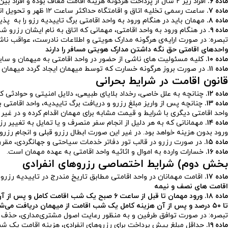
ماده ۶.
افراد زیر ۲ سال از پرداخت هرگونه هزینه اقامت معاف بوده و افراد بین ۲ الی ۱۲ سال در صورت عدم استفاده از سرویس اضافه، نیم بهاء و برای افراد بالای ۱۲ سال نرخ به‌طور کامل محاسبه خواهد شد.
ماده ۷.
ساعت رسمی تخلیه اتاق و اقامتگاه حداکثر ساعت ۱۲ ظهر و تحویل اتاق ساعت 15 است.
ماده ۸.
مهمان باید در هنگام ورود به واحد اقامتی برگ تاییدیه رزو را به پذی
ماده ۹.
در هنگام ورود به واحد اقامتی، مهمانی که اتاق به نام ایشان رزرو شد
تبصره: در صورت ارایه‌ی هرگونه مدارک هویتی و اطلاعات نادرست، عواقب نا
واحدهای اقامتی حق نگه داشتن مدارک هویتی مسافر را دارند
ماده ۱۰.
کلیه مسئولیت های ناشی از حضور در واحد اقامتی به میهمان و سایر ه
ماده
۱۱
.
در صورت بروز هرگونه خسارت که توسط میهمان ایجاد گردد میهمان 
قانون اقامت در شرایط بحرانی
ماده ۱۲.
چنانچه به علل خاصی، رخداد بلایای طبیعی، دلایل امنیتی و حوادثی که 
ماده ۱۳.
واحد اقامتی دیگری با شرایط و قیمت مشابه برای مهمان اقدام کرده و در غیر
ماده ۱۴.
ورود بدون هزینه خواهد بود. در غیر این صورت ابطال رزرو قبلی و انجام رزر
ماده ۱۵.
در صورت رزرو در قالب تور دفاتر خدمات سیاحتی و جهانگردی، مقرر
ماده ۱۶.
خسارات وارده به اموال و اثاثیه واحد اقامتی به عهده مهمان است.
بخش دوم) شرایط اختصاصی رزروهای انفرادی
ماده ۱۷.
اقامت مهمانان در واحد اقامتی مطابق تاریخ مندرج در تاییدیه رزرو
اقامت های نصف و نیمه
تا ۵۰ درصد و پس از آن هزینه کامل یک شب اقامت از میهمان دریافت می‌شود.
تبصره: در صورت توافق طرفین و به منظور رعایت اصول مشتری‌مداری، حذف و ی
ماده ۱۹.
حداقل مبلغ پیش پرداخت برای رزروهای انفرادی، هزینه اقامت یک شب 