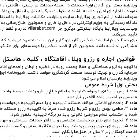
ویلارابط بستر نرم افزاری ارایه خدمات در زمینه خدمات توریستی ، اقامتی و ا
نموده تا اجاره ای امن را داشته باشند.مسئولیت هرگونه نقل و انتقال و پرد
سو‌ءاستفاده از نام تجاری ویلارابط، سایت ویلارابط، مکاتبات ویلارابط یا ا
دادگاه رسیدگی به جرایم اینترنتی در داخل یا خارج و همچنین اطلاع‌رسانی به
وب‌‌سایت ویلارابط پای
تأیید نمی‌کند.
برای حفظ حریم اطلاعات شخصی کاربران، کاربر این سایت متعهد می‌شود که ب
مشارکتی نداشته باشد. همچنین اگر از قصد شخص یا موسسه‌ای برای هک‌کردن اط
قوانین اجاره و رزرو ویلا ، اقامتگاه ، کلبه ، هاستل 
با توجه به لزوم هماهنگی و حفظ وحدت رویه در ذخیره و ابطال واحدهای اقامت
ویلارابط پارسیان اعلام می‌شود.
بخش اول) شرایط عمومی
ماده ۱.
پس از ارائه‌ی درخواست اولیه و اعلام مبلغ پیش‌پرداخت توسط واحد ا
مقتضی در اختیار واحد اقامتی قرار دهد.
ماده ۲.
واحدهای اقامتی موظف هستند تاییدیه و یا عدم تاییدیه درخواست رزرو را حداکثر ظرف مدت ۴۸ ساعت پس از وصول درخواست، با لحا
ماده ۳.
قطعی بودن رزرو و شرایط رزرو شده صرفاً به تاییدیه رزرو مستند خ
شده با احتساب تمام عوارضی قانونی باید در برگه تاییدیه منظور شود.
ماده ۴.
ذخیره اتاق بنابر درخواست متقاضی و یا دفتر خدمات سیاحتی و جهانگر
ماده ۵.
رزروهای بدون پیش پرداخت و یا بدون مکاتبه رسمی و کسب تاییدیه و
اقامت کودکان زیر ۲ سال در هتل‌ها رایگان است