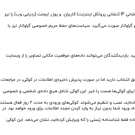
وقتی بازدیدکنندگان، نظری در وبسایت منتشر می‌کنند، ما داده‌هایی را که در فُرم نظرات به جا مانده جمع‌آوری می‌کنیم. ضمنا برای شناسایی هرزنامه‌ها، نشانی IP (نشانی پروتکل اینترنت) کاربران و یوزر ایجنت (ردیابی وب) را نیز
 آگاهی از استفاده‌ی کاربر از سیستم گراواتار صورت می‌گیرد. سیاست‌های حفظ حریم خصوصی گراواتار نیز با
ار دادن تصاویری که حاوی داده‌هایی درباره‌ی موقعیت مکانی مشخص (EXIF GPS) هستند، خودداری کنید. بازدیدکنندگان می‌توانند داده‌های موقعیت مکانی تصاویر را از وبسایت
حق انتخاب دارید اما در صورت پذیرش ذخیره‌ی اطلاعات در کوکی، در مراجعات
 پذیرای کوکی‌ها هست یا خیر. این کوکی شامل هیچ داده‌ی شخصی و خصوصی
بعد از اینکه به حساب کاربری خود در وبسایت وارد می‌شوید، چندین کوکی برای ذخیره‌ی اطلاعات ورودتان و انتخاب‌هایی که در صفحه‌ی وبسایت صورت داده‌اید، نصب و تنظیم می‌شوند. کوکی‌های ورودی به مدت ۲ روز فعال هستند
تخاب صفحاتی که داشته‌اید نیز در طول ۱ سال در دسترس قرار خواهند داشت. اگر گزینه «من را به خاطر بسپار» را انتخاب کنید، در طول ۲ هفته، ورود شما بدون نیاز به وارد کردن مجدد اطلاعات برای ورود خواهد بود. در
 فقط شناسنامه پُستی را که ویرایش کرده‌اید، نشان می‌دهد. این کوکی