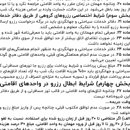
ماده ۲۰.
چنانچه مهمان در زمان مقرر به واحد اقامتی مراجعه نکرد و یا تا 
از روز بعد باطل می‌شود. در این حالت، خسارت وارده بر اساس هزینه یک شب 
بخش سوم) شرایط اختصاصی رزروهای گروهی از طریق دفاتر خدما
ماده ۲۱.
دفاتر خدمات سیاحتی و جهانگردی باید در برگه درخواست رزرو ارسالی 
توسط رزرو کننده را به تفکیک معلوم و مشخص کنند.
ماده ۲۲.
معرفی تمام مهمانان به واحد اقامتی باید با معرفی‌نامه مُهر شده و 
ماده ۲۳.
در صورت تقاضای اتاق بیشتر از حد توافق ‌شده از سوی دفاتر خدمات
این زمینه نخواهد داشت.
ماده ۲۴
. دفتر خدمات سیاحتی و جهانگردی به منظور انجام هماهنگی‌های اقامت و ارائه‌ی خدمات برای گروه‌های بیش از ۱۰ نف
ماده ۲۵.
در صورت عدم انجام هماهنگی‌های قبلی، واحدهای اقامتی هیچ‌ گونه 
اقامتی، تعیین می‌شود.
ماده ۲۶.
مبلغ پیش پرداخت و شرایط پرداخت برای رزرو جا تورهای مسافرتی 
عدم پرداخت مبلغ قرارداد و تسویه حساب به منزله‌ی انصراف از رزرو محسوب ش
بخش چهارم) شرایط ابطال رزرو در واحدهای اقامتی
ماده ۲۷.
چنانچه اتاق‌های واحد اقامتی در قالب تور مسافرتی و از طریق دفات
این شیوه‌نامه نیست.
وقت جریمه…
ماده ۲۸.
در صورت عدم توافق مکتوب قبلی، چنانچه پس از واریز مبلغ رزرو و
خواهد شد؛
الف) اگر متقاضی تا ۲۰ روز قبل از زمان رزرو شده برای استفاده، نسبت به لغو آن اقدام کند، هیچ گونه جریمه‌ای تعلق نخواهد گرفت.
ب) از ۲۰ روز تا ۱۱ روز قبل از ورود مهمان به واحد اقامتی، مبلغ 30 درصد هزینه اقامت کل به ازاء هر اتاق
ج) از ۱۰ روز تا شش روز قبل از ورود مهمان به واحد اقامتی، مبلغ 50درصد هزینه اقامت کل به ازاء هر اتاق