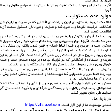
می‌داند اقدام کند.
اگر هر یک از این موارد رعایت نشود، ویلارابط می‌تواند به مراجع قانونی ذیص
آورد.
موارد عدم مسئولیت
اطلاعات مربوط به هتل‌های ایران و واحدهای اقامتی که در سایت و اپلیکیشن و
امکانات، ظرفیت اتاق‌ها و… می‌باشد و هتل‌ها و میزبانان مسئول صحت آن‌ها م
اطلاعات تغییر کند.
ویلارابط به فروش اینترنتی بلیط هواپیما می‌پردازد و در قبال شرایط غیرقابل
نخواهد داشت. اگرچه تیم پشتیبانی ویلارابط تمام تلاش خود را برای تسهیل فرآی
ممکن است در جریان پرداخت ارتباط شبکه‌ای قطع شود. بانک این مشکل را برطر
ندارد، اما این شرکت بنا بر تعهداتش تمامی پیگیری‌های لازم را انجام خواهد دا
زمان ورود و خروج هتل در قسمت رزرو هتل ذکر شده است. اگر مسافر به این ز
هزینه‌ی استفاده از امکاناتی که در قرارداد نیامده بر عهده مسافر است و مساف
خوراکی‌های داخل محوطه هتل یا مینی‌بار اتاق / اقامتگاه را در بر بگیرند.
پذیرش مسافرین در اقامتگاه ها مطابق با قوانین جمهوری اسلامی ایران و قو
ویلارابط فقط دربرابر محتوایی که نویسنده‌ها و متخصصان بخش محتوایش تولی
درباره آن‌ها مسئولیتی ندارد.
ممکن است ویلارابط برای تأمین هزینه‌های جاری از آگهی تبلیغاتی استفاده کن
محتواهای وب‌سایت ویلارابط را نویسندگانی حرفه‌ای و با تأیید متخصصان گردش
شرایط طی زمان تغییر کنند.
درباره ما:
نشانی وبسایت ما از این قرار است:
https://villarabet.com