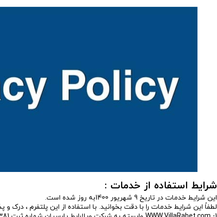
شرایط استفاده از خدمات :
این شرایط خدمات در تاریخ 9 شهریور 1400به روز شده است.
لطفاً این شرایط خدمات را با دقت بخوانید. با استفاده از این پلتفرم ، درک و
1- WWW.VillaRabet.com وابسته به شرکت ویلارابط پارسیان شماره ثبت 2381 با شناسه ملی 10980177838 سازمان ثبت اسناد و املاک کشور تاریخ تاسیس 1390/02/10 می باشد.