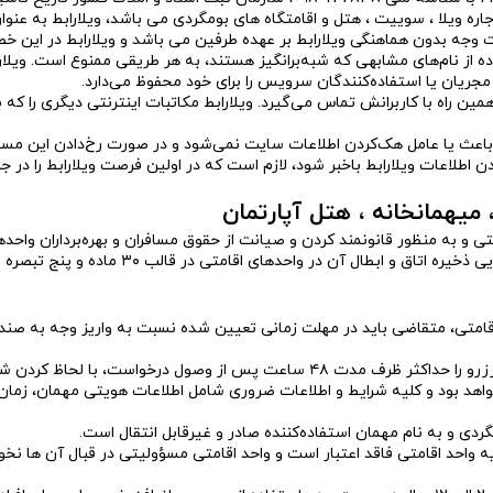
جاره ویلا ، سوییت ، هتل و اقامتگاه های بومگردی می باشد، ویلارابط به عنوا
اخت وجه بدون هماهنگی ویلارابط بر عهده طرفین می باشد و ویلارابط در این
ستفاده از نام‌های مشابهی که شبه‌برانگیز هستند، به هر طریقی ممنوع است. 
 مجریان یا استفاده‌کنندگان سرویس را برای خود محفوظ می‌دارد.
گاه اینترنتی دیگری جز villarabet.com ندارد و فقط از همین راه با کاربرانش تماس می‌گیرد. ویلارابط مک
اعث یا عامل هک‌کردن اطلاعات سایت نمی‌شود و در صورت رخ‌دادن این مسئله
لاعات ویلارابط باخبر شود، لازم است که در اولین فرصت ویلارابط را در جری
، میهمانخانه ، هتل آپارتمان
ی و به منظور قانونمند کردن و صیانت از حقوق مسافران و بهره‌برداران واح
سرمایه‌گذاران و نهایتا توسعه صنعت گردشگری خ
قامتی، متقاضی باید در مهلت زمانی تعیین شده نسبت به واریز وجه به صندو
ظ کردن شرایط ماده سه به متقاضی اعلام کنند.
واهد بود و کلیه شرایط و اطلاعات ضروری شامل اطلاعات هویتی مهمان، زما
دی و به نام مهمان استفاده‌کننده صادر و غیرقابل انتقال است.
احد اقامتی فاقد اعتبار است و واحد اقامتی مسؤولیتی در قبال آن ها نخو