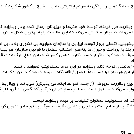
لاح و دادگاه‌های رسیدگی به جرائم اینترنتی داخل یا خارج از کشور شکایت کند
یلارابط قرار گرفته، توسط خود هتل‌ها و میزبانان ارسال شده و در ویلارابط 
ی‌باشند، ویلارابط تلاش می‌کند که این اطلاعات را به بهترین شکل ممکن ارا
 پیشبینی، کنسلی پرواز توسط ایرلاین یا سازمان هواپیمایی کشوری به دلایل آ
ند بازپرداخت و جبران هزینه‌های احتمالی مطابق با قوانین سازمان هواپیمایی 
ف خواهد کرد و اگر از حساب کاربر مبلغی کسر شود، این مبلغ ظرف مدت قانون
د.
مانبندی توجه نکند ویلارابط در این مورد مسئولیتی نخواهد داشت.
ر این هزینه‌ها را مستقیماً با هتل / اقامتگاه تسویه خواهد کرد. این امکانا
انین ومقررات مربوطه (از جمله ضوابط اجتماعی پذیرش) می‌باشد و ویلارابط
د می‌کنند مسئول است و مطالب سایت‌های دیگری که گاهی به آن‌ها لینک داده
د، اما مسئولیت محتوای تبلیغات بر عهده‌ ویلارابط نیست.
گری، از منابع معتبر خارجی و داخلی تألیف، جمع‌آوری، ترجمه و تدوین کرده‌