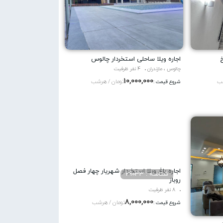
خ
اجاره ویلا ساحلی استخردار چالوس
چالوس ، مازندران
4 نفر ظرفیت
10,000,000
شب
تومان / هرشب
شروع قیمت :
اجاره باغ ویلا استخردار شهریار چهار فصل
شناسه : 29033
روباز
8 نفر ظرفیت
8,000,000
تومان / هرشب
شروع قیمت :