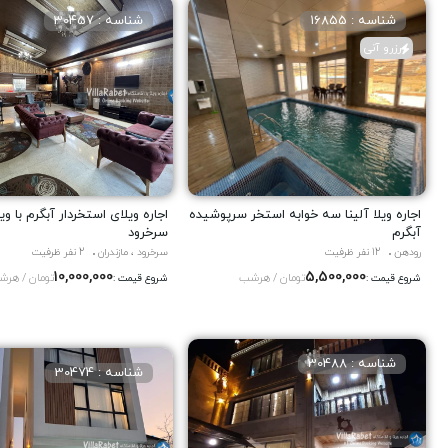
شناسه : 16855
شناسه : 30457
رزرو آنی
اجاره ویلا آلینا سه خوابه استخر سرپوشیده
اجاره ویلاى استخردار آبگرم با ویو
آبگرم
سرخرود
رودهن
12 نفر ظرفیت
سرخرود ، مازندران
2 نفر ظرفیت
10,000,000
5,500,000
تومان / هرشب
تومان / هر
شروع قیمت :
شروع قیمت :
شناسه : 30488
شناسه : 30474