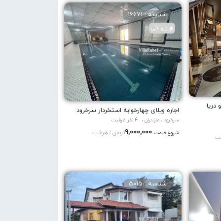
شناسه : 16671
رزرو آنی
 دریا
اجاره ویلاى چهارخوابه استخردار سرخرود
سرخرود ، مازندران
4 نفر ظرفیت
9,000,000
تومان / هرشب
شروع قیمت :
شب
شناسه : 5015