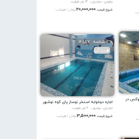
چالوس ، مازندران
12 نفر ظرفیت
20,000,000
تومان / هرشب
شروع قیمت :
شب
شناسه : 16857
رزرو آنی
لوکس در
اجاره دوخوابه استخر نوساز پای کوه نوشهر
مازندران ، نوشهر
2 نفر ظرفیت
3,500,000
تومان / هرشب
شروع قیمت :
ب