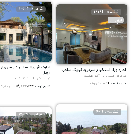
شناسه : 12609
شناسه : 29086
رزرو آنی
اجاره باغ ویلا استخر دار شهریار
اجاره ویلا استخردار سرخرود نزدیک ساحل
روباز
سرخرود ، مازندران
12 نفر ظرفیت
تهران ، شهریار
12 نفر ظرفیت
0
تومان / هرشب
شروع قیمت :
8,000,000
تومان / هرش
شروع قیمت :
شناسه : 4016
شناسه : 3005