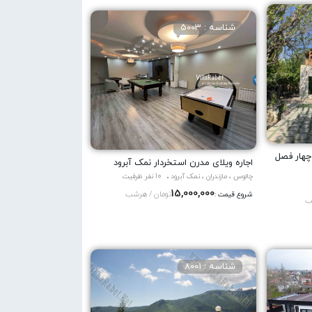
شناسه : 5003
 چهار فصل
اجاره ویلای مدرن استخردار نمک آبرود
چالوس ، مازندران ، نمک آبرود
10 نفر ظرفیت
15,000,000
تومان / هرشب
شروع قیمت :
ب
شناسه : 8001