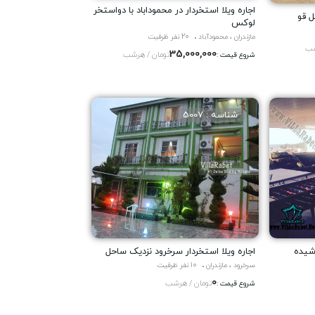
اجاره ویلا استخردار در محموداباد با دواستخر
ل قو
لوکس
مازندران ، محمودآباد
20 نفر ظرفیت
شب
35,000,000
تومان / هرشب
شروع قیمت :
شناسه : 5007
وشیده
اجاره ویلا استخردار سرخرود نزدیک ساحل
سرخرود ، مازندران
10 نفر ظرفیت
0
تومان / هرشب
شروع قیمت :