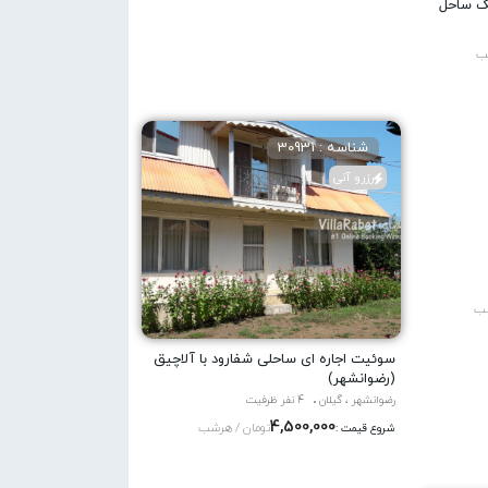
یک ساحل
ب
شناسه : 30931
رزرو آنی
شب
سوئیت اجاره ای ساحلی شفارود با آلاچیق
(رضوانشهر)
رضوانشهر ، گیلان
4 نفر ظرفیت
4,500,000
تومان / هرشب
شروع قیمت :