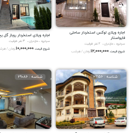
اجاره ویلاى لوکس استخردار ساحلى
اجاره ویلاى استخردار روباز گل ی
فایواستار
سرخرود ، مازندران
3 نفر ظرفیت
سرخرود ، مازندران
2 نفر ظرفیت
10,000,000
تومان / هر
شروع قیمت :
12,000,000
تومان / هرشب
شروع قیمت :
شناسه : 29156
شناسه : 29086