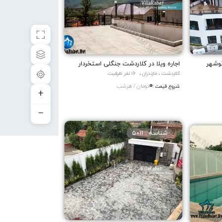
نوشهر
اجاره ویلا در کلاردشت جنگلی استخردار
کلاردشت ، مازندران
16 نفر ظرفیت
0
تومان / هرشب
شروع قیمت :
+
−
شناسه : 5011