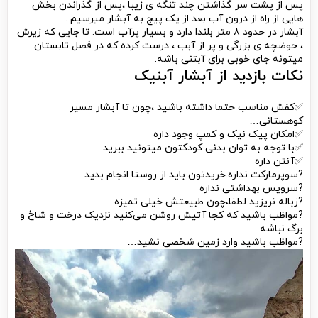
پس از پشت سر گذاشتن چند تنگه ی زیبا ،پس از گذراندن بخش
هایی از راه از درون آب بعد از یک پیج به آبشار میرسیم .
آبشار در حدود ۸ متر بلندا دارد و بسیار پرآب است. تا جایی که زیرش
، حوضچه ی بزرگی و پر از آبب ، درست کرده که در فصل تابستان
میتونه جای خوبی برای آبتنی باشه.
نکات بازدید از آبشار آبنیک
✅کفش مناسب حتما داشته باشید ،چون تا آبشار مسیر
کوهستانی…
✅امکان پیک نیک و کمپ وجود داره
✅با توجه به توان بدنی کودکتون میتونید ببرید
✅آنتن داره
?سوپرمارکت نداره.خریدتون باید از روستا انجام بدید
?سرویس بهداشتی نداره
?زباله نریزید لطفا،چون طبیعتش خیلی تمیزه…
?مواظب باشید که کجا آتیش روشن می‌کنید نزدیک درخت و شاخ و
برگ نباشه…
?مواظب باشید وارد زمین شخصی نشید…