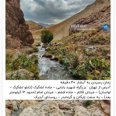
زمان رسیدن به آبشار: ۴۰ دقیقه
آدرس از تهران : بزرگراه شهید بابایی – جاده لشگرک (تابلو لشگرک –
لواسان) – میدان قائم – جاده فشم – میدان امام (حدود 12 کیلومتر
بعد) – به سمت زایگان و گرمابدر – روستای آبنیک