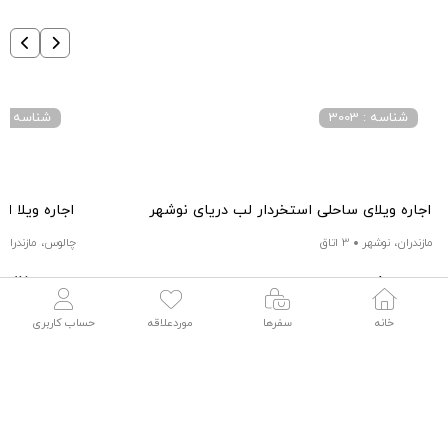
شناسه : 3003
شناسه : 3059
اجاره ویلای ساحلی استخردار لب دریای نوشهر
اجاره ویلا 
مازندران، نوشهر
3 اتاق
چالوس، مازندران
17,000,000
8,000,000
تومان / هرشب
توم
خانه
سفرها
موردعلاقه
حساب کاربری