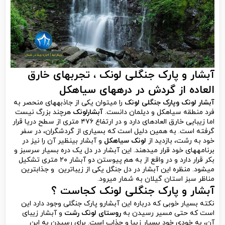
آبشار و پارک جنگلی لونک ، تجربه­ای خارق
العاده از گردش در دره­های سیاهکل
آبشار لونک وپارک جنگلی لونک
را می­توان یکی از جاذبه­های منحصر به
فرد منطقه سیاهکل و دیلمان دانست.
آبشارلونک
هرچند بزرگ نیست
اما زیبایی خارق العاده­ای دارد و در ارتفاع ۴۷۶ متری از سطح دریا قرار
گرفته است. به همین دلیل است که بسیاری از گردشگران، در سفر
خود به رشت، بازدید از
لونک سیاهکل
و آبشار بی­نظیر آن را نیز در
برنامه­های خود قرار می­دهند. این آبشار در دل یک دره بسیار سرسبز و
بکر قرار دارد و در واقع از به هم پیوستن دو آبشار ۲۰ متری تشکیل
می­شود. منظره این آبشار در دل جنگل یکی از زیباترین و جذاب­ترین
مناظر سبز استان گیلان به شمار می­رود.
آبشار و پارک جنگلی لونک کجاست ؟
نکته بسیار خوبی که درباره این آبشارو پارک جنگلی وجود دارد این
است که حتی مسیر رسیدن به
روستای لونک رشت
و آبشار زیبای
آن، به خودی خود بسیار زیبا و جذاب است. برای رسیدن به این