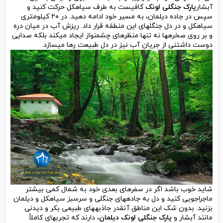
آبشار
پارک جنگلی لونک
کافیست به طرف سیاهکل حرکت کنید و
سپس در جاده دیلمان، به مسیر خود ادامه دهید. در ۲۰ کیلومتری
سیاهکل و در دل جنگل­های این منطقه قرار داد. ریزش آب در میان دره
و بر روی صخره­ها نه تنها منظره­ای چشم­نواز ایجاد می­کند بلکه صدایی
دوست داشتنی از جریان آب نیز در دل طبیعت رها می­سازد.
شاید خوب باشد اگر در سفرهای بعدی خود به شمال کمی بیشتر
ماجراجویی کنید و دل به جاده­های جنگلی و سرسبز سیاهکل و دیلمان
بزنید. بدون شک این مناطق آنقدر جاذبه­های طبیعی بکر و دیدنی
مانند آبشار و
پارک جنگلی لونک دیلمان
، دارند که تجربه­ای کاملاً