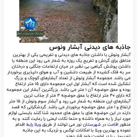
جاذبه های دیدنی آبشار ونوس
آبشار ونوش با داشتن جاذبه های دیدنی و تفریحی یکی از بهترین
مناطق برای گردش و تفریح یک روزه به شمار می رود این منطقه با
داشتن پوشش گیاهی بی نظیر در میان ارتفاعات جنگلی و درختان
سر به فلک کشیده از طبیعت دلنشین و آب و هوای دلپذیری برخوردار
می باشد. مجموعه آبشار ونوش از تعداد آبشارهای کوچک و بزرگ
تشکیل شده است که آبشار اول این مجموعه دارای ۱۵ متر ارتفاع
بوده و عمق حوضچه آن ۱ متر می باشد. بزرگترین آبشار این مجموعه
که دارای ۴۰ متر ارتفاع با عمق حوضچه ۴ متر از جذاب ترین
آبشارهای این منطقه به شمار می رود و آبشار سوم ونوش از ۱۵ متر
ارتفاع و ۱ متر عمق حوضچه برخوردار می باشد. گردشگرانی که قصد
دارند در این حوضچه های با عمق های محدود شنا کنند بایستی لوازم
مورد نیاز را به همراه داشته و حتما نکات ایمنی را رعایت کنند. و به
منظور
اقامت در شهرستان نور
می توانند از طریق
ویلا رابط
اقدام
نموده و بهترین ویلا با امکانات لوکس و نزدیک به این جاذبه
توریستی را در اولویت خود قرار دهند.