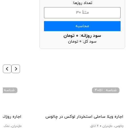
تعداد روزها:
محاسبه
سود روزانه:
0
تومان
سود کل:
0
تومان
شناسه : 4051
شناسه : 3084
اجاره ویلا ساحلی استخردار لوکس در چالوس
اجاره روزانه
چالوس، مازندران
4 اتاق
مازندران، نمک آبر