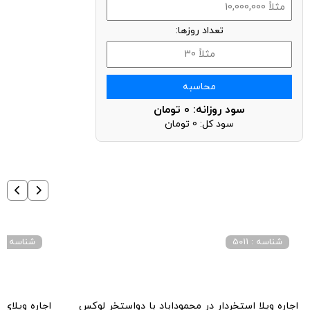
تعداد روزها:
محاسبه
سود روزانه:
0
تومان
سود کل:
0
تومان
شناسه : 5011
شناسه : 3022
اجاره ویلا استخردار در محموداباد با دواستخر لوکس
اجاره ویلای