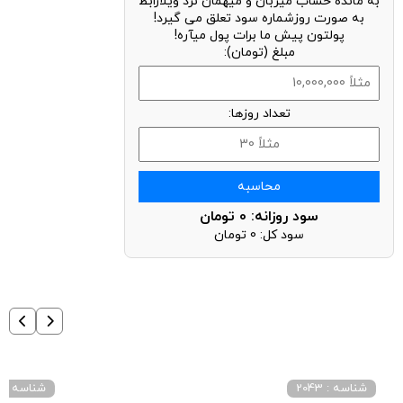
محاسبه‌گر سود روزشمار
به مانده حساب میزبان و میهمان نزد ویلارابط
به صورت روزشماره سود تعلق می گیرد!
پولتون پیش ما برات پول میآره!
مبلغ (تومان):
تعداد روزها:
محاسبه
سود روزانه:
0
تومان
سود کل:
0
تومان