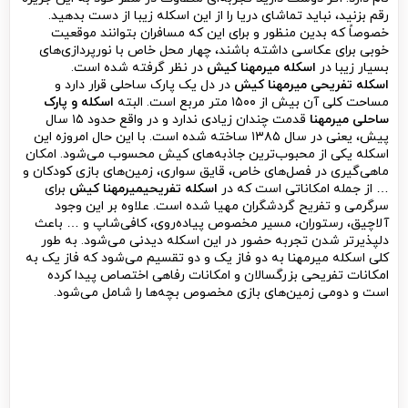
رقم بزنید، نباید تماشای دریا را از این اسکله زیبا از دست بدهید.
خصوصاً که بدین منظور و برای این که مسافران بتوانند موقعیت
خوبی برای عکاسی داشته باشند، چهار محل خاص با نورپردازی‌های
بسیار زیبا در
اسکله میرمهنا کیش
در نظر گرفته شده است.
اسکله تفریحی میرمهنا
کیش
در دل یک پارک ساحلی قرار دارد و
مساحت کلی آن بیش از ۱۵۰۰ متر مربع است. البته
اسکله و پارک
ساحلی میرمهنا
قدمت چندان زیادی ندارد و در واقع حدود ۱۵ سال
پیش، یعنی در سال ۱۳۸۵ ساخته شده است. با این حال امروزه این
اسکله یکی از محبوب‌ترین جاذبه‌های کیش محسوب می‌شود. امکان
ماهی‌گیری در فص‍ل‌های خاص، قایق سواری، زمین‌های بازی کودکان و
… از جمله امکاناتی است که در
اسکله تفریحیمیرمهنا کیش
برای
سرگرمی و تفریح گردشگران مهیا شده است. علاوه بر این وجود
آلاچیق، رستوران، مسیر مخصوص پیاده‌روی، کافی‌شاپ و … باعث
دلپذیرتر شدن تجربه حضور در این اسکله دیدنی می‌شود. به طور
کلی اسکله میرمهنا به دو فاز یک و دو تقسیم می‌شود که فاز یک به
امکانات تفریحی بزرگسالان و امکانات رفاهی اختصاص پیدا کرده
است و دومی زمین‌های بازی مخصوص بچه‌ها را شامل می‌شود.