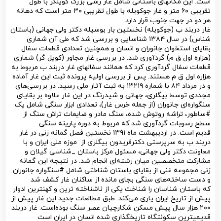
است. این مکانهای باستانی شامل غار رشی بزرگ کویلگر با طول
تقریبی ۶۰ متر و غار جوکویله با طول تقریبی ۳۰ متر است که دهانه
هر دو در جهت جنوب قرار دارد.
غار دربند ب (جوکویله) نخستین بار بوسیله دکتر ولی جهانی (باستان
شناس) در سال ۱۳۸۴ شناسایی و بررسی شد که طی آن شماری
بقایای استخوان جانوران و انسان و همچنین تعدادی قطعات سفال
(هزاره اول ق م) گردآوری شد. در بررسی غار مجاور (کویل گر) شماری
قطعات سفال گردآوری کرد که همانند سفالهای غار دربند ب مربوط به
هزاره اول ق م هستند. پس از بررسی اولیه پرونده ثبت این غار آماده
و در مرداد ۸۴ با شماره ۱۳۲۱۹ به ثبت آثار ملی رسید. در بررسی‌های
مجددی توسط بیگلری، جهانی و شیدرنگ در این غار علاوه بر بقایای
سنگواره‌ای جانوران (از جمله خرس غار)، تعدادی ابزار سنگی شامل یک
#ساطور، تراشه روتوش شده، سنگ مادر و ضایعات تراش سنگ از
سطح رسوبات گردآوری شد که مربوط به دوره پارینه سنگی
قدیم است. در اردیبهشت ماه ۱۳۹۱ نخستین فصل گمانه زنی در غار
دربند ب به سرپرستی دکترفریدون بیگلری از موزه ملی ایران و با
معاونت دکتر ولی جهانی، مسئول مرکز باستان _شناسی گیلان و
مشارکت متخصصین میان رشته‌ای انجام شد. در نتیجه این گمانه
زنی مجموعه غنی از بقایای باستان شناختی شامل #سنگواره جانوران
و دست ساخته‌های سنگی بجای مانده از ساکنان غار کشف شد
که باستان شناسان را شناخت یکی از ناشناخته ترین و کهنترین ادوار
پیش از تاریخ ایران یاری می‌کند. طبق مطالعات جدید این غار پیش از
۲۰۰ هزار سال پیش مسکن شکارچیان عصر سنگ بوده‌است. غار دربند
قدیمیترین سکونتگاه تاریخگذاری شده انسان در ایران است