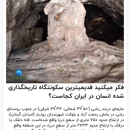
فکر میکنید قدیمیترین سکونتگاه تاریخگذاری
شده انسان در ایران کجاست؟
غارهای دربند_رشی (‘۵۰ ْ۳۶ شمالی، ‘۳۹ ْ۴۹ شرقی) در جنوب روستای
رشی در بخش رحمت آباد و بلوکت شهرستان رودبار (استان گیلان)،
در ارتفاع حدود ۷۵۰ متری از سطح دریا واقع شده‌است. قله دلفک یا
درفک با ارتفاع حدود ۲۷۳۳ متر از سطح دریا، در این منطقه واقع