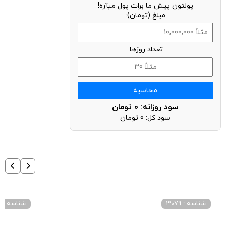
پولتون پیش ما برات پول میآره!
مبلغ (تومان):
تعداد روزها:
محاسبه
سود روزانه:
0
تومان
سود کل:
0
تومان
شناسه : 3079
شناسه : 4015