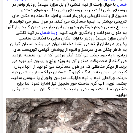
شمال
با خیال راحت از تپه کلشی (اوایل هزاره میلاد) رودبار واقع در
روستای رشی لذت ببرید. روستای رشی با آب و هوای معتدل و
مطبوع از بافت تاریخی برخوردار است و افراد علاقمند به مکان های
تاریخی بیشتر به اینجا مسافرت می کنند. در طول سفر می توانید از
صنایع دستی مردم خونگرم و مهربان این دیار نیز دیدن کنید و از آنها
به عنوان سوغات و یادگاری خرید کنید.
ویلا شمال
در تپه کلشی
(اوایل هزاره میلاد) رودبار با ارائه مکان هایی با امکانات مناسب
پذیرای مهمانان از تمامی نقاط مختلف ایران می باشد. استان گیلان
به خاطر جنگل های سرسبز و انبوه از پوشش گیاهی توریست های
زیادی را به خود جذب می کند. اکثر مردمی که از این منطقه بازدید
می کنند از محصولات متنوع آن به ویژه برنج و زیتون نیز بهره می
برند. از دیگر مناطقی که در طول مسافرت می توانید از آنها دیدن
کنید، می توان به تپه گرد کول، آتشفشان درفک، غار باستانی دره
دربند، چراغعلی تپه یا تپه مارلیک، سوسن چلچراغ یا سوسن سفید،
چشمه لویه، آب گرم ماست خور منجیل نیز اشاره نمود. لذا برای
داشتن تعطیلات خوب می توانید به استان گیلان و روستای رشی
بیایید.