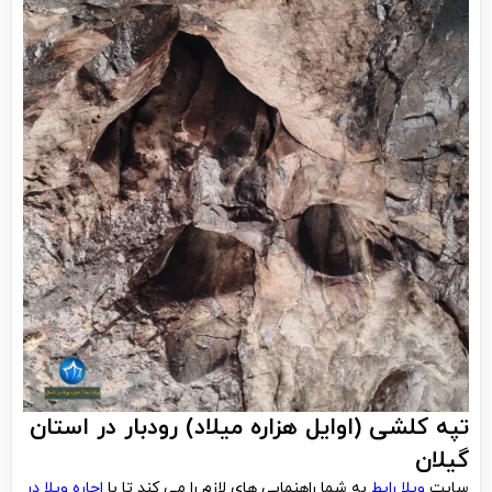
تپه کلشی (اوایل هزاره میلاد) رودبار در استان
گیلان
سایت
ویلا رابط
به شما راهنمایی های لازم را می کند تا با
اجاره ویلا در