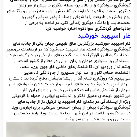
گردشگری سوادکوه
را از بالاترین نقطه بنگری تا بیش از هر زمان
دیگری عظمت و قدرت خداوند در آفرینش این همه زیبایی و رنگ‌های
روح بخش در طبیعت را با شوقی وصف ناپذیر سپاس گویی و
لحظه‌هایت را با نگاه دیگری زندگی کنی. در ادامه به برخی از
جاذبه‌های گردشگری سوادکوه
اشاره خواهیم کرد.
غار اسپهبد خورشید
غار اسپهبد خورشید بزرگترین طاق طبیعی جهان یکی از
جاذبه‌های
گردشگری سوادکوه
است. غار اسپهبد خورشید که در ارتفاعات بی‌نظیر
و جذاب کوه البرز قرارگرفته است گنجینه‌ای تاریخی در دل کوه، نمودار
ایستادگی و استواری مردان و زنان ایرانی در دفاع از کشور است
.
از
چشم‌انداز ورودی آن، تا شاهکارهای داخلی غار چون برج، قلعه،
آتشکده، حمام، تنور و آب انبار مسیری از جاودانگی نام‌هایی
می‌بینیم که روزگاری تمام قد از ریشه‌هایشان دفاع کرده‌اند. داستان
سردار اسپهبد خورشید و حمله‌ی اعراب و از دست دادن خانواده‌ی این
سردار، از شنیدنی‌هایی است که وقتی در حال و هوای این غار
می‌شنوی لایه‌های عمیق تفکر و اندیشه‌ی ایرانی را همراه با ظرفیتی
ویژه از ایستادگی در بلندای غار اسپهبد یا کرکیل دژ از
جاذبه‌های
گردشگری سوادکوه
بیش از پیش احساس می‌کنی. برای اجاره‍‌ی ویلا
در سوادکوه و اقامت در این شهر زیبا به سایت ویلا رابط نخستین
سایت رزرو و اجاره در ایران سر بزنید.