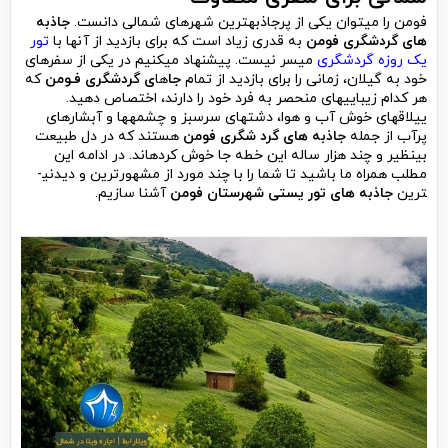
فومن را می­توان یکی از پرجاذبه­ترین شهرهای شمالی دانست.
جاذبه
های گردشگری فومن
به قدری زیاد است که برای بازدید از آن­ها با
تور
یک روزه گردشگری
میسر نیست. پیشنهاد می­کنیم در یکی از سفرهای
خود به گیلان، زمانی را برای بازدید از تمام
جا
ها
ی گردشگری فـومن
که
هر کدام زیبایی­های منحصر به فرد خود را دارند، اختصاص دهید.
ییلاق­های خوش آب و هوا، دشت­های سرسبز و چشمه­ها و آبشارهای
پرآب از جمله
جاذبه های گرد شگری فومن
هستند که در دل طبیعت
بی­نظیر و چند هزار ساله این خطه جا خوش کرده­اند. در ادامه این
مطلب همراه ما باشید تا شما را با چند مورد از مشهورترین و دیدنی­
ترین
جاذبه های تور یستی شهرستان فومن
آشنا سازیم.