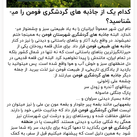
کدام یک از جاذبه های گردشگری فومن را می­
شناسید؟
نام این شهر معمولاً ایرانیان را به یاد طبیعتی سبز و چشم­نواز می­
اندازد. البته
جاذبه های گردشگری شهرستان فومن
به همینجا ختم
نمی­شوند. در واقع باید آثار و بناهای باستانی و دیدنی را نیز در کنار
جاذبه های طبیعی فومن
قرار داد. برای مثال قلعه رودخان یکی از
حیرت­انگیزترین بناهای باستانی است که نه تنها در شمال کشور بلکه
در تمام ایران، مانندش را پیدا نخواهید کرد. البته این قلعه قدیمی در
دل منطقه­ای سبز و خوش آب و هوا واقع شده است. پس می­توانید با
بازدید از یادگاری تاریخی، از طبیعت فومن نیز لذت ببرید. از جمله
دیگر
جاذبه های گردشگری فومن
عبارتند از:
چشمه علی زاخونی
ییلاق­های آندره و زودل سر
پارک جنگلی ماسوله
جاده بسیار دیدنی سراوان و …
بقعه­هایی مانند بقعه پیر جلودار و بقعه عون بن علی را نیز می­توان در
لیست
اماکن گردشگری فومن
قرار داد که جذابیت خاص خود را دارند.
مناطق حفاظت شده و روستاهای ریز و درشت این شهرستان نیز
همگی به شکلی جذاب و دیدنی هستند. کافیست پا در
منطقه
گردشگری فو من
بگذارید تا ده­ها گزینه برای بازدید، سر راه شما سبز
شود. به همین دلیل است که پیشنهاد می­کنیم قبل از سفر، به کمک