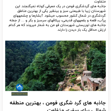
متفاوت
جاذبه های گردشگری فومن در یک معرفی کوتاه نمی­گنجند. این
شهرستان زیبا با طبیعتی سبز و بی­نظیر یکی از بهترین مناطق
گردشگری در شمال کشور محسوب می­شود. آبشارها و چشمه­های
پرآب، قلعه و بقعه­های قدیمی، ییلاق­های سرسبز و بکر و … از جمله
جاذبه های توریستی شهرستان فو من به شمار می­روند که هر کدام
ارزش حداقل یک بار دیدن را دارند.
جاذبه های گرد
شگری فومن ، بهترین منطقه
شمالی برای سفری متفاوت